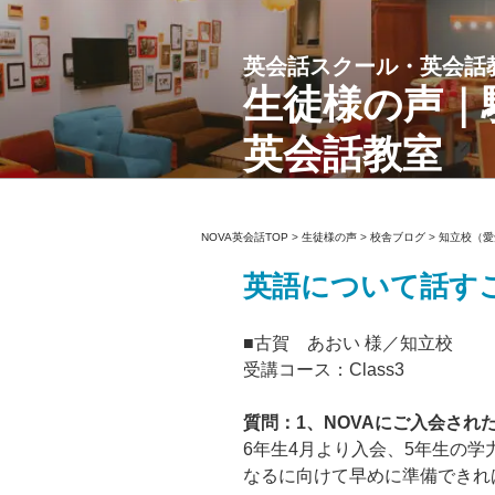
コ
ン
英会話スクール・英会話
テ
ン
生徒様の声｜
ツ
英会話教室
へ
ス
キ
ッ
NOVA英会話TOP
>
生徒様の声
>
校舎ブログ
>
知立校（愛
プ
英語について話す
■古賀 あおい 様／知立校
受講コース：Class3
質問：1、NOVAにご入会さ
6年生4月より入会、5年生の
なるに向けて早めに準備できれ