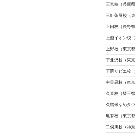
三宮校（兵庫
三軒茶屋校（
上田校（長野
上越イオン校
上野校（東京
下北沢校（東
下関リピエ校
中目黒校（東
久喜校（埼玉
久留米ゆめタ
亀有校（東京
二俣川校（神