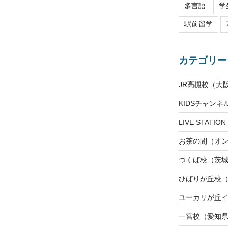
多言語
学
駅前留学
カテゴリー
JR高槻校（大
KIDSチャン
LIVE STAT
お茶の間（オ
つくば校（茨
ひばりが丘校
ユーカリが丘
一宮校（愛知