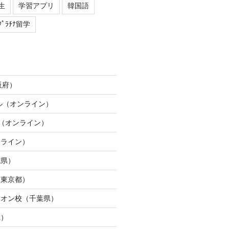
生
学習アプリ
韓国語
ﾌﾟﾗﾁﾅ留学
阪府）
ネル（オンライン）
ION（オンライン）
ンライン）
城県）
（東京都）
イオン校（千葉県）
県）