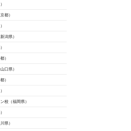
県）
東京都）
県）
（新潟県）
都）
京都）
（山口県）
京都）
県）
ウン校（福岡県）
都）
奈川県）