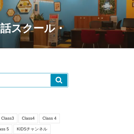
会話スクール・
検
索
Class3
Class4
Class 4
ass 5
KIDSチャンネル