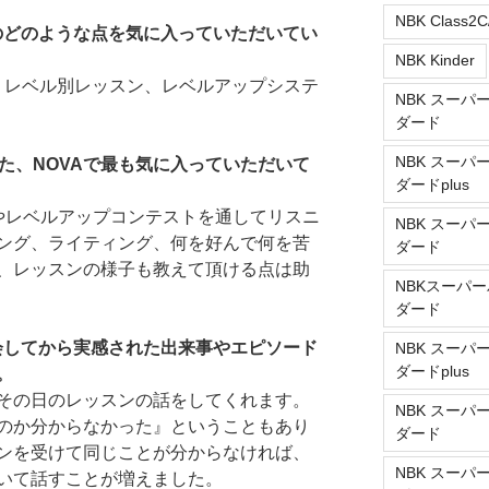
NBK Class2C
ルのどのような点を気に入っていただいてい
NBK Kinder
, レベル別レッスン、レベルアップシステ
NBK スーパ
ダード
NBK スーパ
た、NOVAで最も気に入っていただいて
ダードplus
やレベルアップコンテストを通してリスニ
NBK スーパ
ング、ライティング、何を好んで何を苦
ダード
、レッスンの様子も教えて頂ける点は助
NBKスーパー
ダード
入会してから実感された出来事やエピソード
NBK スーパ
ダードplus
。
その日のレッスンの話をしてくれます。
NBK スーパ
のか分からなかった』ということもあり
ダード
ンを受けて同じことが分からなければ、
NBK スーパ
いて話すことが増えました。