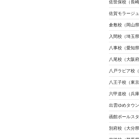
佐世保校（長
佐賀モラージ
倉敷校（岡山
入間校（埼玉
八事校（愛知
八尾校（大阪
八戸ラピア校
八王子校（東
六甲道校（兵
出雲ゆめタウ
函館ポールス
別府校（大分