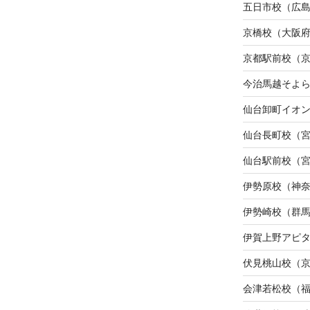
五日市校（広
京橋校（大阪
京都駅前校（
今治馬越そよ
仙台卸町イオ
仙台長町校（
仙台駅前校（
伊勢原校（神
伊勢崎校（群
伊賀上野アピ
伏見桃山校（
会津若松校（