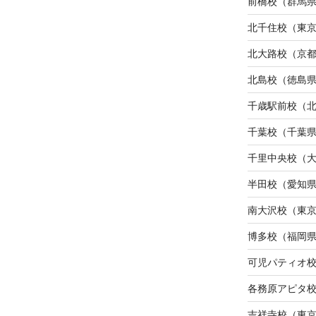
前橋校（群馬
北千住校（東
北大路校（京
北島校（徳島
千歳駅前校（
千葉校（千葉
千里中央校（
半田校（愛知
南大沢校（東
博多校（福岡
可児パティオ
各務原アピタ
吉祥寺校（東