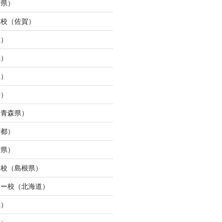
崎県）
ュ校（佐賀）
県）
県）
県）
府）
（青森県）
京都）
庫県）
ン校（島根県）
ター校（北海道）
県）