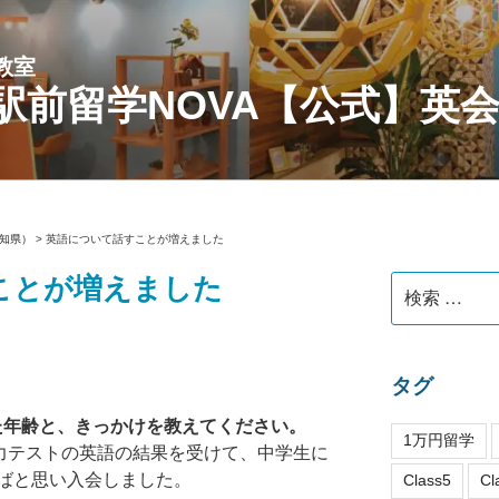
教室
駅前留学NOVA【公式】英
知県）
>
英語について話すことが増えました
ことが増えました
検
索:
タグ
れた年齢と、きっかけを教えてください。
1万円留学
学力テストの英語の結果を受けて、中学生に
ばと思い入会しました。
Class5
Cl