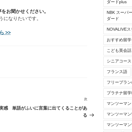
ダードplus
夢をお聞かせください。
NBK スーパ
うになりたいです。
ダード
NOVALIV
 >>
おすすめ留学
こども英会話
シニアコース
フランス語
フリープラン
プラチナ留学Do
次
次
マンツーマン
の
実感
単語がふいに言葉に出てくることがあ
投
マンツーマン留
る
稿
マンツーマン留