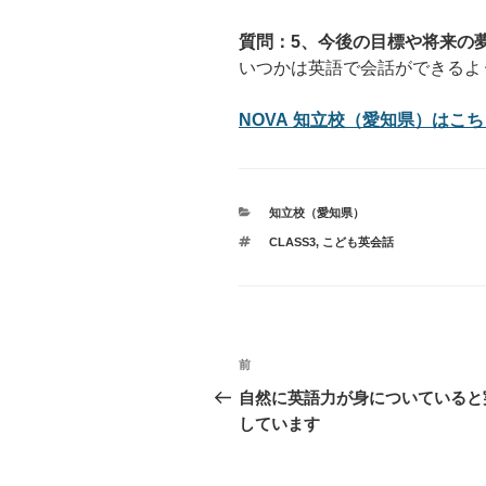
質問：5、今後の目標や将来の
いつかは英語で会話ができるよ
NOVA 知立校（愛知県）はこちら
カ
知立校（愛知県）
テ
タ
CLASS3
,
こども英会話
ゴ
グ
リ
ー
投
過
前
稿
去
自然に英語力が身についていると
の
しています
ナ
投
ビ
稿