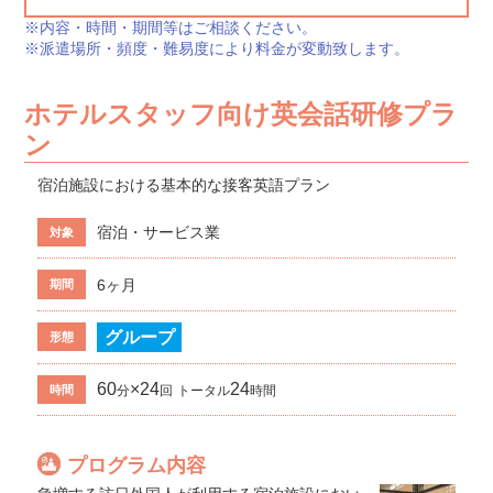
※内容・時間・期間等はご相談ください。
※派遣場所・頻度・難易度により料金が変動致します。
ホテルスタッフ向け英会話研修プラ
ン
宿泊施設における基本的な接客英語プラン
宿泊・サービス業
対象
6ヶ月
期間
グループ
形態
60
×24
24
時間
分
回
トータル
時間
プログラム内容