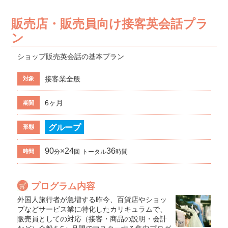
販売店・販売員向け接客英会話プラ
ン
ショップ販売英会話の基本プラン
接客業全般
対象
6ヶ月
期間
グループ
形態
90
×24
36
時間
分
回
トータル
時間
プログラム内容
外国人旅行者が急増する昨今、百貨店やショッ
プなどサービス業に特化したカリキュラムで、
販売員としての対応（接客・商品の説明・会計