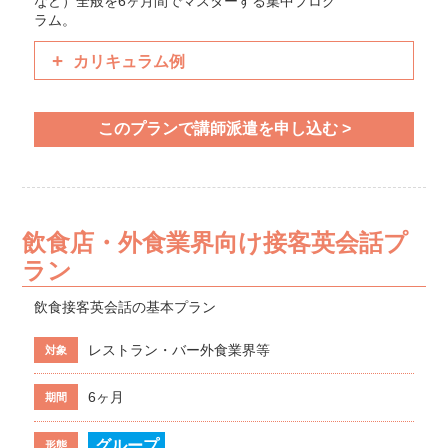
など）全般を6ヶ月間でマスターする集中プログ
ラム。
カリキュラム例
いらっしゃいませ／少々お待ち下さい／ありがとうご
ざいました
このプランで講師派遣を申し込む >
他に必要なものを伺う/ 私が出来ることを伺う
電話対応／かける・受ける／丁寧な表現（過去形）
会計／電話予約を受け付ける／メニュー関連ボキャブ
ラリー
飲食店・外食業界向け接客英会話プ
ラン
飲食接客英会話の基本プラン
レストラン・バー外食業界等
対象
6ヶ月
期間
グループ
形態