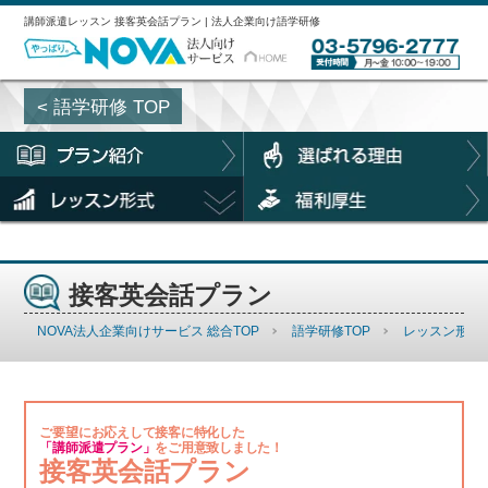
講師派遣レッスン 接客英会話プラン | 法人企業向け語学研修
< 語学研修 TOP
接客英会話プラン
NOVA法人企業向けサービス 総合TOP
語学研修TOP
レッスン形式
ご要望にお応えして接客に特化した
「講師派遣プラン」
をご用意致しました！
接客英会話プラン