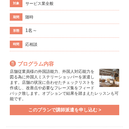
サービス業全般
対象
随時
期間
1名～
形態
応相談
時間
プログラム内容
店舗従業員様の外国語能力、外国人対応能力を
図る為に外国人ミステリーショッパーを派遣し
ます。店舗の状況に合わせたチェックリストを
作成し、改善点や必要なフレーズ集をフィード
バック致します。オプションで結果を踏まえたレッスンも可
能です。
このプランで講師派遣を申し込む >