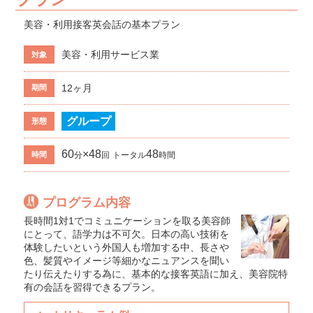
美容・利用接客英会話の基本プラン
美容・利用サービス業
対象
12ヶ月
期間
グループ
形態
60
×48
48
時間
分
回
トータル
時間
プログラム内容
長時間1対1でコミュニケーションを取る美容師
にとって、語学力は不可欠。日本の高い技術を
体験したいという外国人も増加する中、長さや
色、髪質やイメージ等細かなニュアンスを聞い
たり伝えたりする為に、基本的な接客英語に加え、美容院特
有の会話を習得できるプラン。