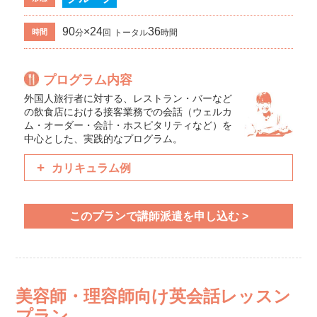
90
×24
36
時間
分
回
トータル
時間
プログラム内容
外国人旅行者に対する、レストラン・バーなど
の飲食店における接客業務での会話（ウェルカ
ム・オーダー・会計・ホスピタリティなど）を
中心とした、実践的なプログラム。
カリキュラム例
いらっしゃいませ／少々お待ち下さい／ありがとうご
ざいました
このプランで講師派遣を申し込む >
電話対応／かける・受ける／丁寧な表現（過去形）
席に案内する／注文を取る／確認する
会計／電話予約を受け付ける／メニュー関連ボキャブ
ラリー
美容師・理容師向け英会話レッスン
プラン