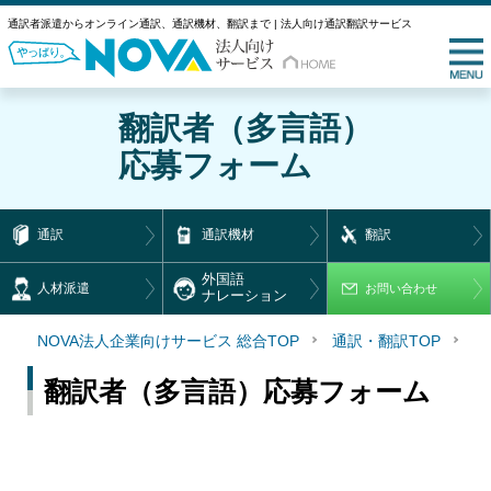
通訳者派遣からオンライン通訳、通訳機材、翻訳まで | 法人向け通訳翻訳サービス
翻訳者（多言語）
応募フォーム
通訳
通訳機材
翻訳
外国語
人材派遣
お問い合わせ
ナレーション
NOVA法人企業向けサービス 総合TOP
通訳・翻訳TOP
人
翻訳者（多言語）応募フォーム