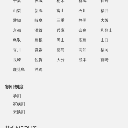
千葉
茨城
栃木
群馬
長野
山梨
新潟
富山
石川
福井
愛知
岐阜
三重
静岡
大阪
京都
滋賀
兵庫
奈良
和歌山
鳥取
島根
岡山
広島
山口
香川
愛媛
徳島
高知
福岡
長崎
佐賀
大分
熊本
宮崎
鹿児島
沖縄
割引制度
学割
家族割
乗換割
サイトについて