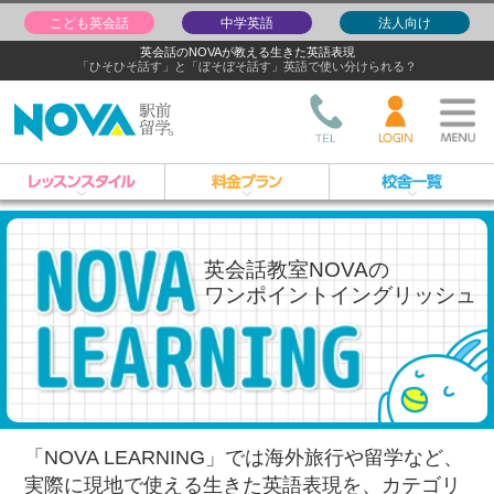
こども英会話
中学英語
法人向け
英会話のNOVAが教える生きた英語表現
「ひそひそ話す」と「ぼそぼそ話す」英語で使い分けられる？
英会話教室NOVAの
ワンポイントイングリッシュ
「NOVA LEARNING」では海外旅行や留学など、
実際に現地で使える生きた英語表現を、
カテゴリ