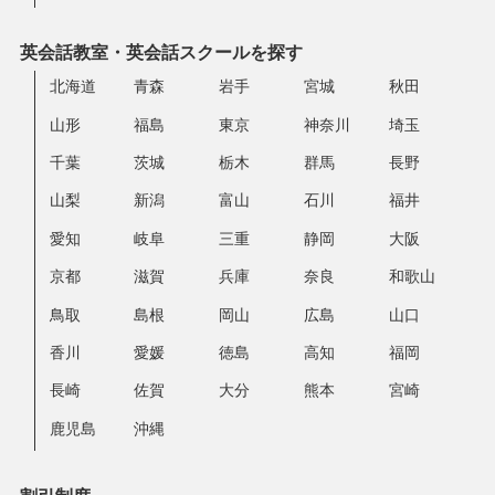
英会話教室・英会話スクールを探す
北海道
青森
岩手
宮城
秋田
山形
福島
東京
神奈川
埼玉
千葉
茨城
栃木
群馬
長野
山梨
新潟
富山
石川
福井
愛知
岐阜
三重
静岡
大阪
京都
滋賀
兵庫
奈良
和歌山
鳥取
島根
岡山
広島
山口
香川
愛媛
徳島
高知
福岡
長崎
佐賀
大分
熊本
宮崎
鹿児島
沖縄