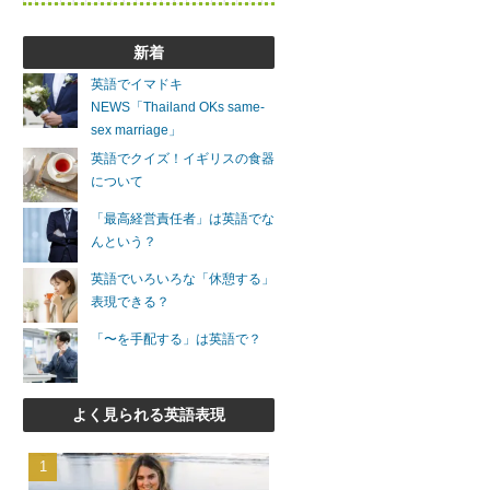
新着
英語でイマドキ
NEWS「Thailand OKs same-
sex marriage」
英語でクイズ！イギリスの食器
について
「最高経営責任者」は英語でな
んという？
英語でいろいろな「休憩する」
表現できる？
「〜を手配する」は英語で？
よく見られる英語表現