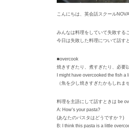
こんにちは、英会話スクールNOV
みんなは料理をしていて失敗する
今日は失敗した料理について話す
■overcook
焼きすぎたり、煮すぎたり、必要以上
I might have overcooked the fish a li
（魚を少し焼きすぎたかもしれま
料理を主語にして話すときは be ove
A: How’s your pasta?
(あなたのパスタはどうですか？)
B: I think this pasta is a little overc