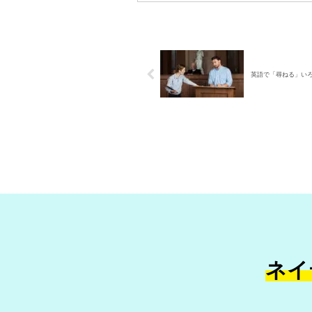
英語で「尋ねる」い
ネイ