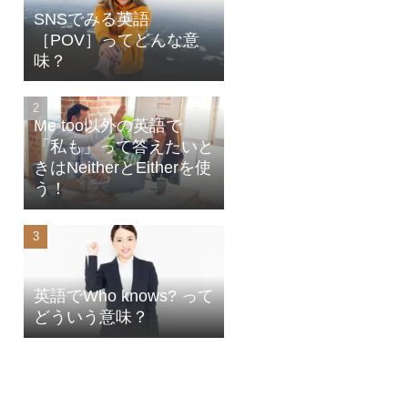
SNSでみる英語
［POV］ってどんな意
味？
Me too以外の英語で
「私も」って答えたいと
きはNeitherとEitherを使
う！
英語でWho knows? って
どういう意味？