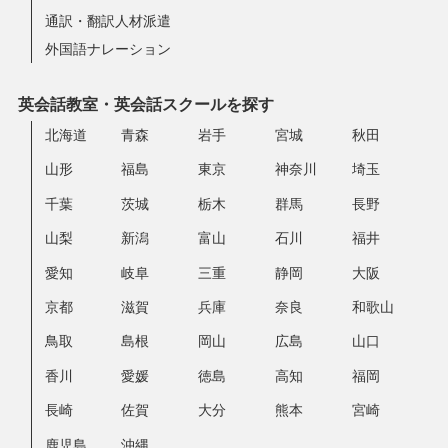
通訳・翻訳人材派遣
外国語ナレーション
英会話教室・英会話スクールを探す
北海道
青森
岩手
宮城
秋田
山形
福島
東京
神奈川
埼玉
千葉
茨城
栃木
群馬
長野
山梨
新潟
富山
石川
福井
愛知
岐阜
三重
静岡
大阪
京都
滋賀
兵庫
奈良
和歌山
鳥取
島根
岡山
広島
山口
香川
愛媛
徳島
高知
福岡
長崎
佐賀
大分
熊本
宮崎
鹿児島
沖縄