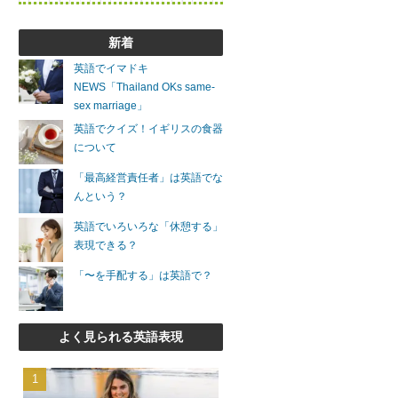
新着
英語でイマドキ
NEWS「Thailand OKs same-
sex marriage」
英語でクイズ！イギリスの食器
について
「最高経営責任者」は英語でな
んという？
英語でいろいろな「休憩する」
表現できる？
「〜を手配する」は英語で？
よく見られる英語表現