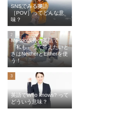
SNSでみる英語
［POV］ってどんな意
味？
Me too以外の英語で
「私も」って答えたいと
きはNeitherとEitherを使
う！
英語でWho knows? って
どういう意味？