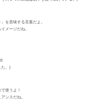
う」を意味する言葉だよ。
るイメージだね。
f.
た。)
味で使うよ！
ュアンスだね。