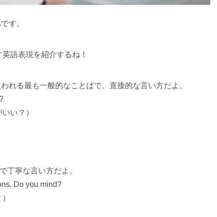
Aです。
す英語表現を紹介するね！
味で使われる最も一般的なことばで、直接的な言い方だよ。
?
がいい？）
より控えめで丁寧な言い方だよ。
ions. Do you mind?
？）