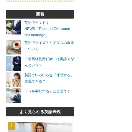
新着
英語でイマドキ
NEWS「Thailand OKs same-
sex marriage」
英語でクイズ！イギリスの食器
について
「最高経営責任者」は英語でな
んという？
英語でいろいろな「休憩する」
表現できる？
「〜を手配する」は英語で？
よく見られる英語表現