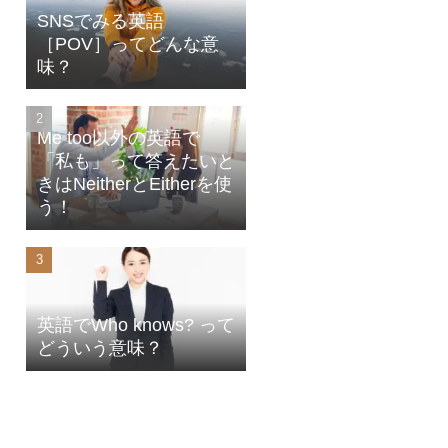
SNSでみる英語
［POV］ってどんな意
味？
Me too以外の英語で
「私も」って答えたいと
きはNeitherとEitherを使
う！
英語でWho knows? って
どういう意味？