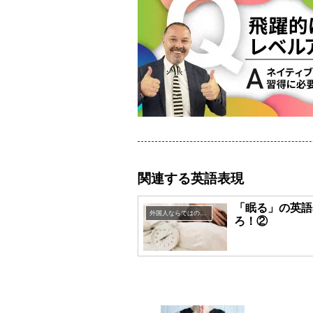
関連する英語表現
「眠る」の英語
外国人ならではの英語表現
ろ！②