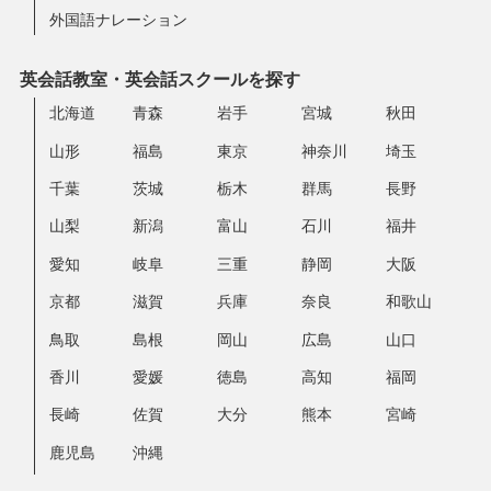
外国語ナレーション
英会話教室・英会話スクールを探す
北海道
青森
岩手
宮城
秋田
山形
福島
東京
神奈川
埼玉
千葉
茨城
栃木
群馬
長野
山梨
新潟
富山
石川
福井
愛知
岐阜
三重
静岡
大阪
京都
滋賀
兵庫
奈良
和歌山
鳥取
島根
岡山
広島
山口
香川
愛媛
徳島
高知
福岡
長崎
佐賀
大分
熊本
宮崎
鹿児島
沖縄