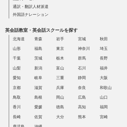
通訳・翻訳人材派遣
外国語ナレーション
英会話教室・英会話スクールを探す
北海道
青森
岩手
宮城
秋田
山形
福島
東京
神奈川
埼玉
千葉
茨城
栃木
群馬
長野
山梨
新潟
富山
石川
福井
愛知
岐阜
三重
静岡
大阪
京都
滋賀
兵庫
奈良
和歌山
鳥取
島根
岡山
広島
山口
香川
愛媛
徳島
高知
福岡
長崎
佐賀
大分
熊本
宮崎
鹿児島
沖縄