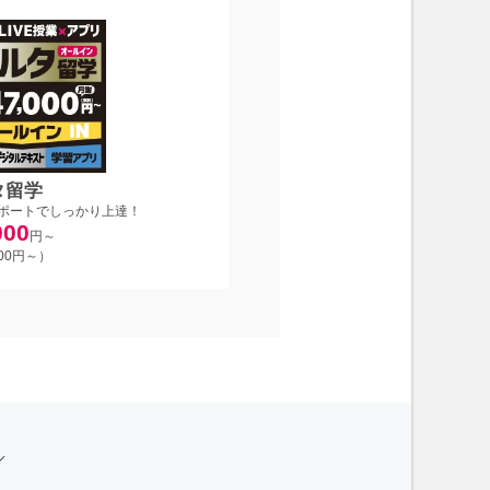
タ留学
ポートでしっかり上達！
000
円～
700円～）