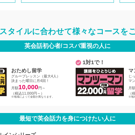
スタイルに合わせて
様々なコースを
英会話初心者/コスパ重視の人に
1対1で！
おためし留学
マ
グループレッスン（最大4人）
じ
決まった曜日に月4回！
マ
10,000
月額
円～
月
（税込11,000円～）
（税
※地域によって金額が異なります。
※地
最短で英会話力を身につけたい人に
ルインシリーズ