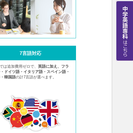
7言語対応
Aでは追加費用ゼロで、
英語に加え、フラ
語・ドイツ語・イタリア語・スペイン語・
語・韓国語
の計7言語が選べます。