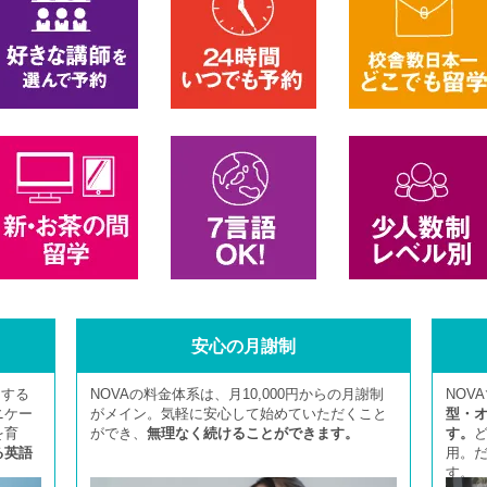
安心の月謝制
とする
NOVAの料金体系は、月10,000円からの月謝制
NOV
ニケー
がメイン。気軽に安心して始めていただくこと
型・
を育
ができ、
無理なく続けることができます。
す。
る英語
用。
す。