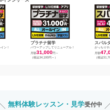
プラチナ留学
スパル
ルイン！
パワーアップしてリニューアル！
がっちりサ
31,000
47,
月額
円～
月額
（税込34,100円～）
（税込51,
無料体験レッスン・見学
受付中