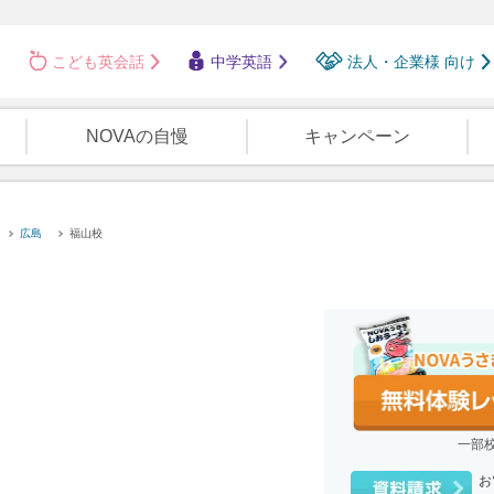
こども英会話
中学英語
法人・企業様 向け
NOVAの自慢
キャンペーン
広島
福山校
一部
お