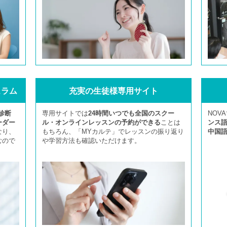
ュラム
充実の生徒様専用サイト
診断
専用サイトでは
24時間いつでも全国のスクー
NOV
ーダー
ル・オンラインレッスンの予約ができる
ことは
ンス
なり、
もちろん、「MYカルテ」でレッスンの振り返り
中国
むので
や学習方法も確認いただけます。