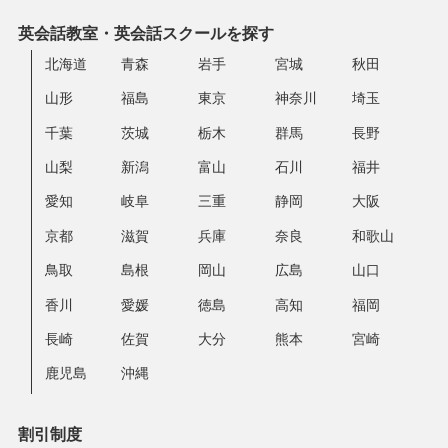
英会話教室・英会話スクールを探す
北海道
青森
岩手
宮城
秋田
山形
福島
東京
神奈川
埼玉
千葉
茨城
栃木
群馬
長野
山梨
新潟
富山
石川
福井
愛知
岐阜
三重
静岡
大阪
京都
滋賀
兵庫
奈良
和歌山
鳥取
島根
岡山
広島
山口
香川
愛媛
徳島
高知
福岡
長崎
佐賀
大分
熊本
宮崎
鹿児島
沖縄
割引制度