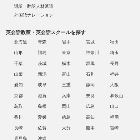
通訳・翻訳人材派遣
外国語ナレーション
英会話教室・英会話スクールを探す
北海道
青森
岩手
宮城
秋田
山形
福島
東京
神奈川
埼玉
千葉
茨城
栃木
群馬
長野
山梨
新潟
富山
石川
福井
愛知
岐阜
三重
静岡
大阪
京都
滋賀
兵庫
奈良
和歌山
鳥取
島根
岡山
広島
山口
香川
愛媛
徳島
高知
福岡
長崎
佐賀
大分
熊本
宮崎
鹿児島
沖縄