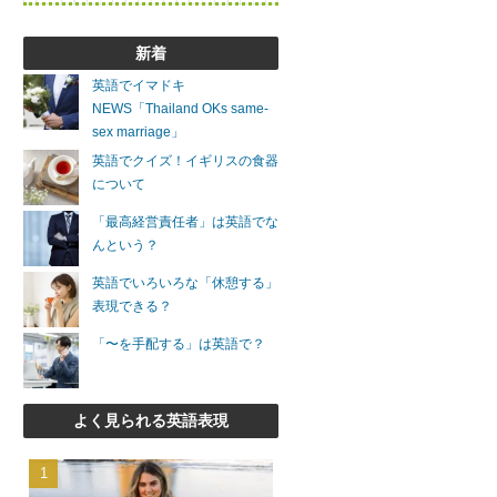
新着
英語でイマドキ
NEWS「Thailand OKs same-
sex marriage」
英語でクイズ！イギリスの食器
について
「最高経営責任者」は英語でな
んという？
英語でいろいろな「休憩する」
表現できる？
「〜を手配する」は英語で？
よく見られる英語表現