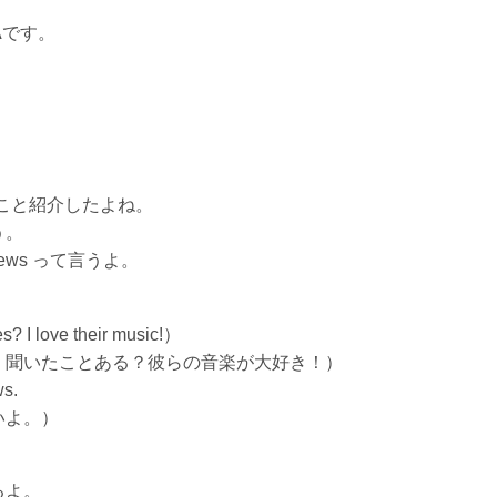
Aです。
うこと紹介したよね。
う。
ews って言うよ。
s? I love their music!）
、聞いたことある？彼らの音楽が大好き！）
ws.
いよ。）
るよ。