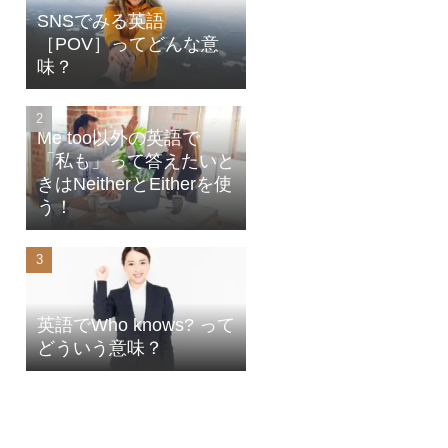
SNSでみる英語
［POV］ってどんな意
味？
Me too以外の英語で
「私も」って答えたいと
きはNeitherとEitherを使
う！
英語でWho knows? って
どういう意味？