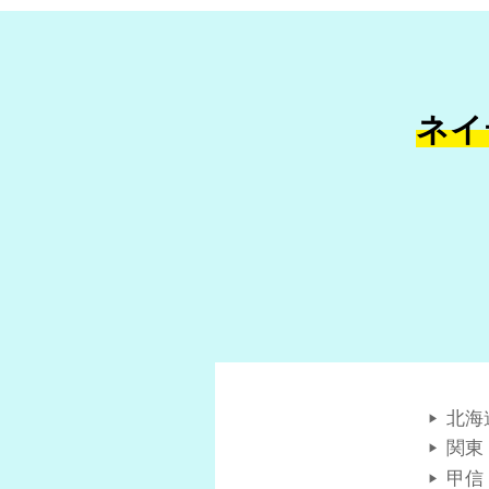
ネイ
北海
関東
甲信