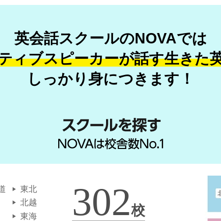
英会話スクールのNOVAでは
ティブスピーカーが話す
生きた
しっかり身につきます！
302
道
東北
北越
校
東海