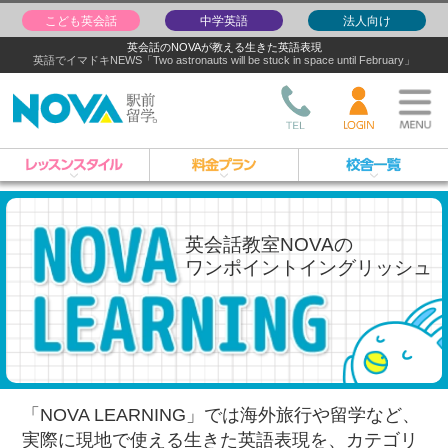
こども英会話
中学英語
法人向け
英会話のNOVAが教える生きた英語表現
英語でイマドキNEWS「Two astronauts will be stuck in space until February」
英会話教室NOVAの
ワンポイントイングリッシュ
「NOVA LEARNING」では海外旅行や留学など、
実際に現地で使える生きた英語表現を、
カテゴリ