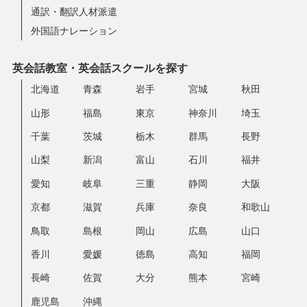
通訳・翻訳人材派遣
外国語ナレーション
英会話教室・英会話スクールを探す
北海道
青森
岩手
宮城
秋田
山形
福島
東京
神奈川
埼玉
千葉
茨城
栃木
群馬
長野
山梨
新潟
富山
石川
福井
愛知
岐阜
三重
静岡
大阪
京都
滋賀
兵庫
奈良
和歌山
鳥取
島根
岡山
広島
山口
香川
愛媛
徳島
高知
福岡
長崎
佐賀
大分
熊本
宮崎
鹿児島
沖縄