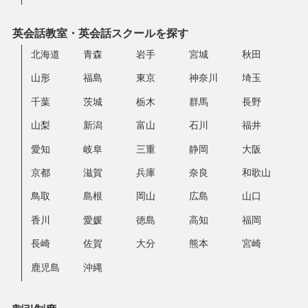
英会話教室・英会話スクールを探す
北海道
青森
岩手
宮城
秋田
山形
福島
東京
神奈川
埼玉
千葉
茨城
栃木
群馬
長野
山梨
新潟
富山
石川
福井
愛知
岐阜
三重
静岡
大阪
京都
滋賀
兵庫
奈良
和歌山
鳥取
島根
岡山
広島
山口
香川
愛媛
徳島
高知
福岡
長崎
佐賀
大分
熊本
宮崎
鹿児島
沖縄