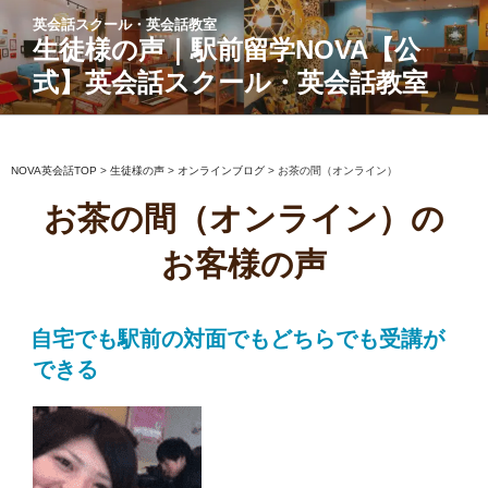
コ
英会話スクール・英会話教室
ン
生徒様の声｜駅前留学NOVA【公
テ
式】英会話スクール・英会話教室
ン
ツ
へ
ス
NOVA英会話TOP
>
生徒様の声
>
オンラインブログ
>
お茶の間（オンライン）
キ
お茶の間（オンライン）の
ッ
プ
お客様の声
自宅でも駅前の対面でもどちらでも受講が
できる