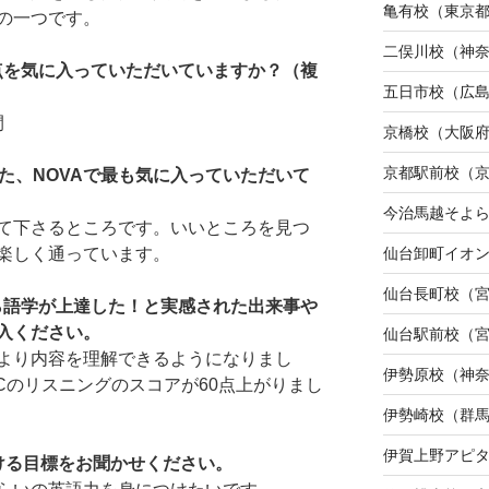
亀有校（東京
の一つです。
二俣川校（神
な点を気に入っていただいていますか？（複
五日市校（広
間
京橋校（大阪
京都駅前校（
た、NOVAで最も気に入っていただいて
今治馬越そよ
て下さるところです。いいところを見つ
仙台卸町イオ
楽しく通っています。
仙台長町校（
から語学が上達した！と実感された出来事や
入ください。
仙台駅前校（
より内容を理解できるようになりまし
伊勢原校（神
ICのリスニングのスコアが60点上がりまし
伊勢崎校（群
伊賀上野アピ
ける目標をお聞かせください。