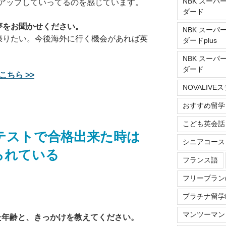
NBK スーパ
アップしていってるのを感じています。
ダード
夢をお聞かせください。
NBK スーパ
張りたい。今後海外に行く機会があれば英
ダードplus
NBK スーパ
ダード
こちら >>
NOVALIV
おすすめ留学
こども英会話
テストで合格出来た時は
シニアコース
られている
フランス語
フリープラン
プラチナ留学Do
マンツーマン
れた年齢と、きっかけを教えてください。