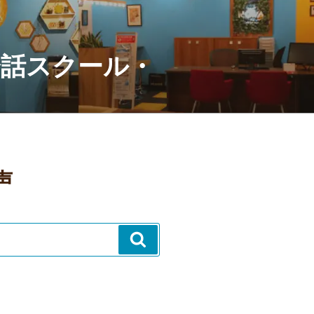
会話スクール・
声
検
索