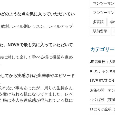
マンツーマン留
マンツーマン留
ルのどのような点を気に入っていただいてい
多言語
学
、教材, レベル別レッスン、レベルアップ
駅前留学
た、NOVAで最も気に入っていただいて
カテゴリー
供に対して楽しく学べる様に授業を進め
JR高槻校（大
。
KIDSチャン
入会してから実感された出来事やエピソード
LIVE STAT
。
られない事もあったが、周りの生徒さん
お茶の間（オ
を受けられる様になってきました。レベ
つくば校（茨
た時は本人も達成感が得られている様に
ひばりが丘校