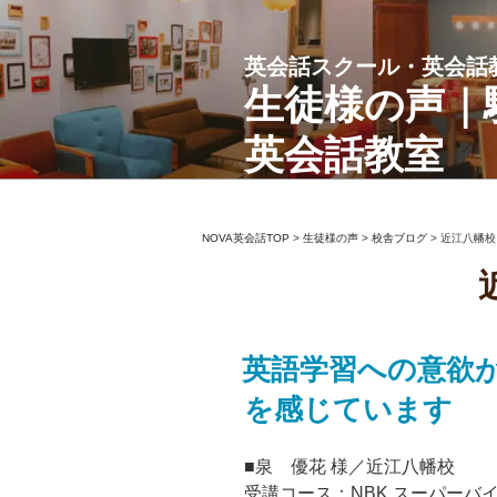
コ
ン
英会話スクール・英会話
テ
ン
生徒様の声｜
ツ
英会話教室
へ
ス
キ
ッ
NOVA英会話TOP
>
生徒様の声
>
校舎ブログ
>
近江八幡校
プ
英語学習への意欲
を感じています
■泉 優花 様／近江八幡校
受講コース：NBK スーパーバイ