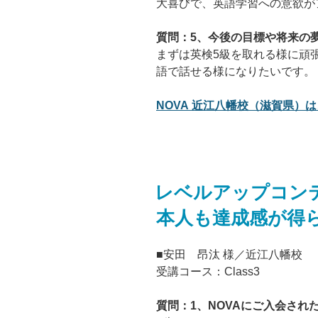
大喜びで、英語学習への意欲が
質問：5、今後の目標や将来の
まずは英検5級を取れる様に頑
語で話せる様になりたいです。
NOVA 近江八幡校（滋賀県）は
レベルアップコン
本人も達成感が得
■安田 昂汰 様／近江八幡校
受講コース：Class3
質問：1、NOVAにご入会さ