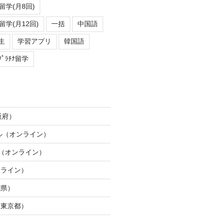
学(月8回)
学(月12回)
一括
中国語
生
学習アプリ
韓国語
ﾌﾟﾗﾁﾅ留学
阪府）
ネル（オンライン）
ION（オンライン）
ンライン）
城県）
（東京都）