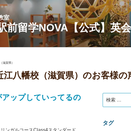
教室
駅前留学NOVA【公式】英
（滋賀県）
近江八幡校（滋賀県）のお客様の
がアップしていってるの
検
索:
タグ
リンガルコースClass4スタンダード