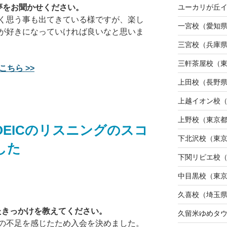
ユーカリが丘
夢をお聞かせください。
く思う事も出てきている様ですが、楽し
一宮校（愛知
が好きになっていければ良いなと思いま
三宮校（兵庫
三軒茶屋校（
こちら >>
上田校（長野
上越イオン校
上野校（東京
OEICのリスニングのスコ
下北沢校（東
した
下関リピエ校
中目黒校（東
久喜校（埼玉
たきっかけを教えてください。
久留米ゆめタ
の不足を感じたため入会を決めました。