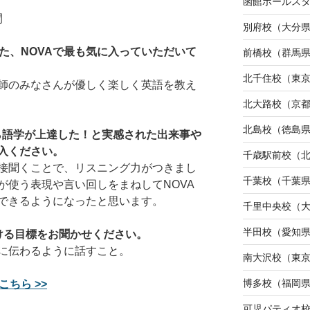
函館ポールス
間
別府校（大分
た、NOVAで最も気に入っていただいて
前橋校（群馬
北千住校（東
師のみなさんが優しく楽しく英語を教え
北大路校（京
北島校（徳島
から語学が上達した！と実感された出来事や
入ください。
千歳駅前校（
接聞くことで、リスニング力がつきまし
千葉校（千葉
が使う表現や言い回しをまねしてNOVA
できるようになったと思います。
千里中央校（
半田校（愛知
ける目標をお聞かせください。
に伝わるように話すこと。
南大沢校（東
博多校（福岡
こちら >>
可児パティオ