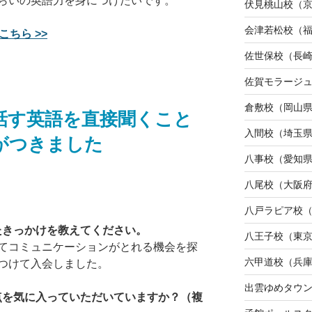
らいの英語力を身につけたいです。
伏見桃山校（
会津若松校（
こちら >>
佐世保校（長
佐賀モラージ
倉敷校（岡山
話す英語を直接聞くこと
入間校（埼玉
がつきました
八事校（愛知
八尾校（大阪
八戸ラピア校
たきっかけを教えてください。
八王子校（東
てコミュニケーションがとれる機会を探
六甲道校（兵
つけて入会しました。
出雲ゆめタウ
な点を気に入っていただいていますか？（複