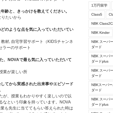
1万円留学
れた年齢と、きっかけを教えてください。
Class5
Cl
なりたいから
NBK Class2C
ルのどのような点を気に入っていただいてい
NBK Kinder
教材, 自宅学習サポート（KIDSチャンネ
NBK スーパ
ダード
ンセラーのサポート
NBK スーパ
た、NOVAで最も気に入っていただいて
ダードplus
NBK スーパ
授業が楽しい所
ダード
入会してから実感された出来事やエピソード
NBKスーパー
。
ダード
たが、授業もわかりやすく楽しいので以
NBK スーパ
るなという印象を持っています。NOVA
ダードplus
ン授業も先生に当ててもらい答えられた時は