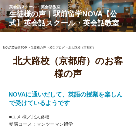
コ
英会話スクール・英会話教室
ン
生徒様の声｜駅前留学NOVA【公
テ
式】英会話スクール・英会話教室
ン
ツ
へ
ス
NOVA英会話TOP
>
生徒様の声
>
校舎ブログ
>
北大路校（京都府）
キ
北大路校（京都府）のお客
ッ
プ
様の声
NOVAに通いだして、英語の授業を楽しん
で受けているようです
■ユメ 様／北大路校
受講コース：マンツーマン留学