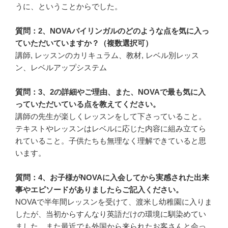
うに、ということからでした。
質問：2、NOVAバイリンガルのどのような点を気に入っ
ていただいていますか？（複数選択可）
講師, レッスンのカリキュラム、教材, レベル別レッス
ン、レベルアップシステム
質問：3、2の詳細やご理由、また、NOVAで最も気に入
っていただいている点を教えてください。
講師の先生が楽しくレッスンをして下さっていること。
テキストやレッスンはレベルに応じた内容に組み立てら
れていること。子供たちも無理なく理解できていると思
います。
質問：4、お子様がNOVAに入会してから実感された出来
事やエピソードがありましたらご記入ください。
NOVAで半年間レッスンを受けて、渡米し幼稚園に入りま
したが、当初からすんなり英語だけの環境に馴染めてい
ました。また最近でも外国から来られたお客さんと会っ