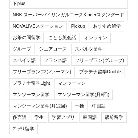
ドplus
NBK スーパーバイリンガルコースKinderスタンダード
NOVALIVEステーション
Pickup
おすすめ留学
お茶の間留学
こども英会話
オンライン
グループ
シニアコース
スパルタ留学
スペイン語
フランス語
フリープラン(グループ)
フリープラン(マンツーマン)
プラチナ留学Double
プラチナ留学Light
マンツーマン
マンツーマン留学
マンツーマン留学(月8回)
マンツーマン留学(月12回)
一括
中国語
多言語
学生
学習アプリ
韓国語
駅前留学
ﾌﾟﾗﾁﾅ留学