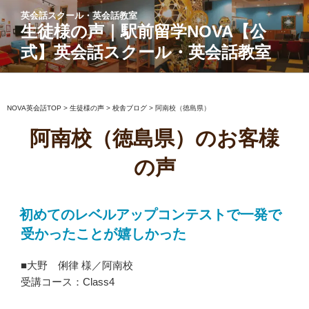
コ
英会話スクール・英会話教室
ン
生徒様の声｜駅前留学NOVA【公
テ
式】英会話スクール・英会話教室
ン
ツ
へ
ス
NOVA英会話TOP
>
生徒様の声
>
校舎ブログ
>
阿南校（徳島県）
キ
阿南校（徳島県）のお客様
ッ
プ
の声
初めてのレベルアップコンテストで一発で
受かったことが嬉しかった
■大野 俐律 様／阿南校
受講コース：Class4