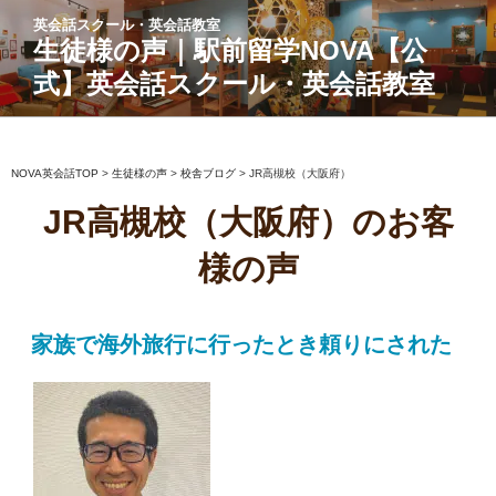
コ
英会話スクール・英会話教室
ン
生徒様の声｜駅前留学NOVA【公
テ
式】英会話スクール・英会話教室
ン
ツ
へ
ス
NOVA英会話TOP
>
生徒様の声
>
校舎ブログ
>
JR高槻校（大阪府）
キ
JR高槻校（大阪府）のお客
ッ
プ
様の声
家族で海外旅行に行ったとき頼りにされた