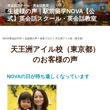
コ
英会話スクール・英会話教室
ン
生徒様の声｜駅前留学NOVA【公
テ
式】英会話スクール・英会話教室
ン
ツ
へ
ス
NOVA英会話TOP
>
生徒様の声
>
校舎ブログ
>
天王洲アイル校（東京都）
キ
天王洲アイル校（東京都）
ッ
プ
のお客様の声
NOVAの日が待ち遠しくなっています