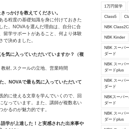
1万円留学
たきっかけを教えてください。
Class5
Cl
ある程度の基礎知識を身に付けておきた
した。NOVAを選んだ理由は、自分に合
NBK Class2C
、留学サポートがあること、何より体験
NBK Kinder
さで決めました。
NBK スーパ
ダード
な点を気に入っていただいていますか？（複
NBK スーパ
、教材, スクールの立地、営業時間
ダードplus
NBK スーパ
た、NOVAで最も気に入っていただいて
ダード
践的に使える文章を学んでいくので、回
NBKスーパー
になっています。また、講師が複数名い
ダード
つかるのが魅力的です。
NBK スーパ
ダードplus
から語学が上達した！と実感された出来事や