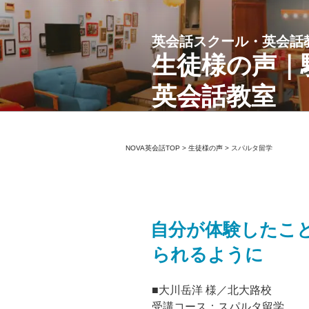
コ
ン
英会話スクール・英会話
テ
ン
生徒様の声｜
ツ
英会話教室
へ
ス
キ
ッ
NOVA英会話TOP
>
生徒様の声
>
スパルタ留学
プ
自分が体験したこ
られるように
■大川岳洋 様／北大路校
受講コース：スパルタ留学