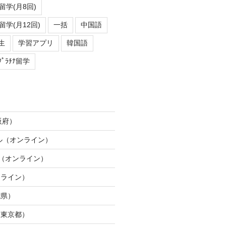
学(月8回)
学(月12回)
一括
中国語
生
学習アプリ
韓国語
ﾌﾟﾗﾁﾅ留学
阪府）
ネル（オンライン）
ION（オンライン）
ンライン）
城県）
（東京都）