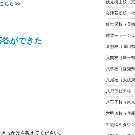
伏見桃山校（
こちら >>
会津若松校（
佐世保校（長
佐賀モラージ
応答ができた
倉敷校（岡山
入間校（埼玉
八事校（愛知
八尾校（大阪
八戸ラピア校
八王子校（東
六甲道校（兵
出雲ゆめタウ
たきっかけを教えてください。