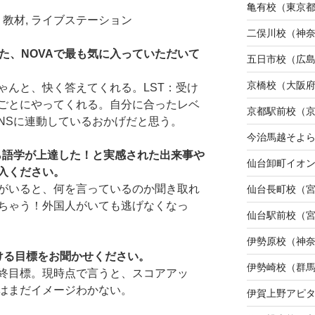
亀有校（東京
、教材, ライブステーション
二俣川校（神
た、NOVAで最も気に入っていただいて
五日市校（広
京橋校（大阪
ゃんと、快く答えてくれる。LST：受け
ごとにやってくれる。自分に合ったレベ
京都駅前校（
NSに連動しているおかげだと思う。
今治馬越そよ
から語学が上達した！と実感された出来事や
仙台卸町イオ
入ください。
がいると、何を言っているのか聞き取れ
仙台長町校（
ちゃう！外国人がいても逃げなくなっ
仙台駅前校（
伊勢原校（神
ける目標をお聞かせください。
伊勢崎校（群
終目標。現時点で言うと、スコアアッ
はまだイメージわかない。
伊賀上野アピ