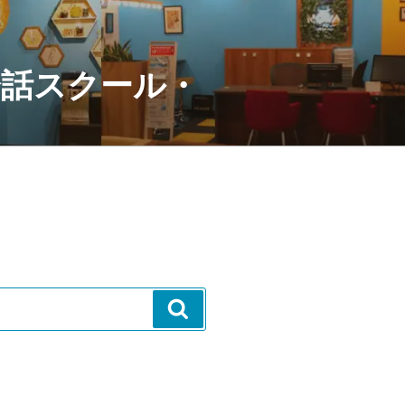
会話スクール・
検
索