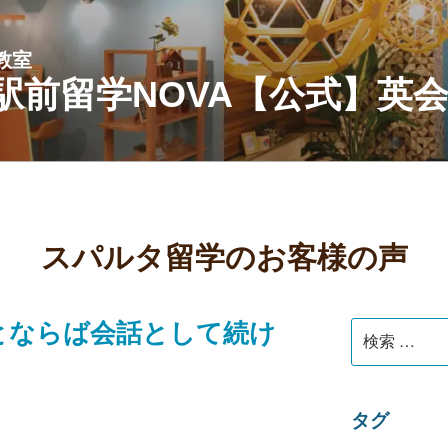
教室
駅前留学NOVA【公式】英
スパルタ留学のお客様の声
とならば会話として続け
検
索:
タグ