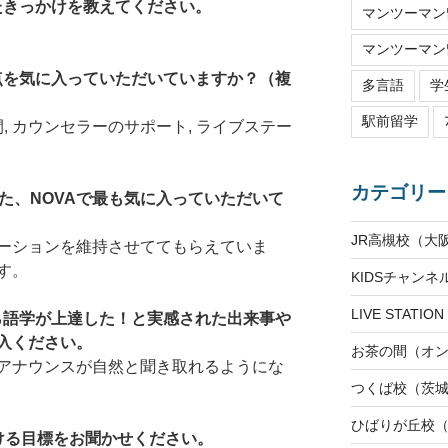
たきっかけを教えてください。
マンツーマン留
マンツーマン留
な点を気に入っていただいていますか？（複
多言語
学
駅前留学
, カウンセラーのサポート, ライブステー
カテゴリー
た、NOVAで最も気に入っていただいて
JR高槻校（大
ーションを維持させててもらえていま
す。
KIDSチャン
LIVE STAT
から語学が上達した！と実感された出来事や
入ください。
お茶の間（オ
アナウンスが自然と聞き取れるようにな
つくば校（茨
ひばりが丘校
ける目標をお聞かせください。