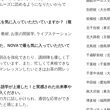
函館ポールス
ムーズに読めるようになりたいからで
別府校（大分
前橋校（群馬
な点を気に入っていただいていますか？（複
北千住校（東
教材, お茶の間留学, ライブステーション
北大路校（京
た、NOVAで最も気に入っていただいて
北島校（徳島
千歳駅前校（
弱点を強化できたり、講師陣も優しく丁
っています。また、忙しくて来校できな
千葉校（千葉
マンレッスンしたいときはお茶の間レッ
千里中央校（
半田校（愛知
から語学が上達した！と実感された出来事や
南大沢校（東
入ください。
の方に話しかけられ、適切な応答ができ
博多校（福岡
たと感じました。
可児パティオ