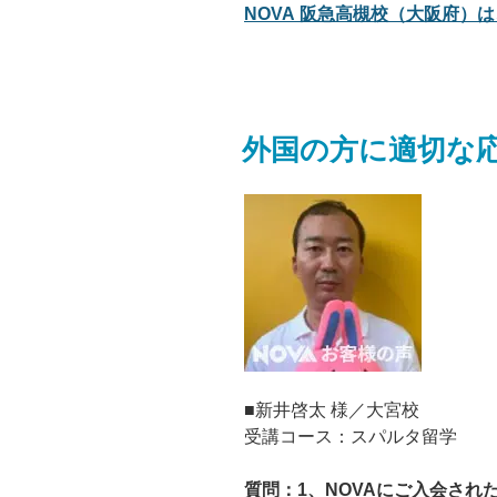
NOVA 阪急高槻校（大阪府）は
外国の方に適切な
■新井啓太 様／大宮校
受講コース：スパルタ留学
質問：1、NOVAにご入会され