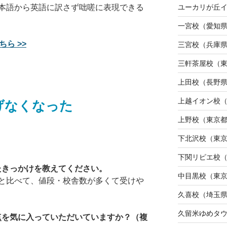
ユーカリが丘
本語から英語に訳さず咄嗟に表現できる
一宮校（愛知
ら >>
三宮校（兵庫
三軒茶屋校（
上田校（長野
上越イオン校
げなくなった
上野校（東京
下北沢校（東
下関リピエ校
たきっかけを教えてください。
中目黒校（東
と比べて、値段・校舎数が多くて受けや
久喜校（埼玉
久留米ゆめタ
な点を気に入っていただいていますか？（複