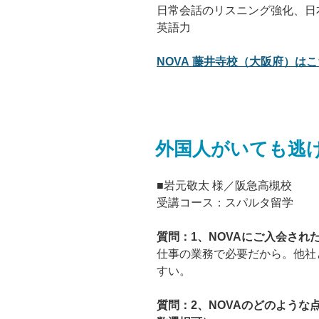
日常会話のリスニング強化、日
英語力
NOVA 藤井寺校（大阪府）はこち
外国人がいても逃
■岩元敬太 様／阪急高槻校
受講コース：スパルタ留学
質問：1、NOVAにご入会され
仕事の業務で必要だから。他社
すい。
質問：2、NOVAのどのよう