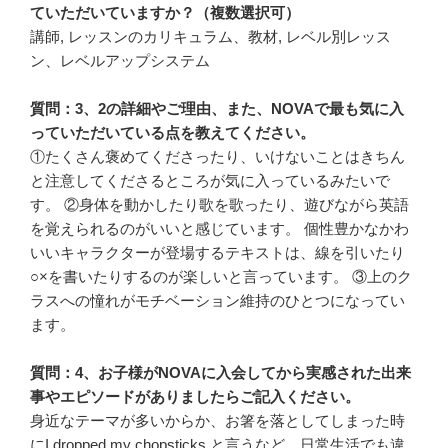
ていただいていますか？（複数選択可）
講師, レッスンのカリキュラム、教材, レベル別レッス
ン、レベルアップシステム
質問：3、2の詳細やご理由、また、NOVAで最も気に入
っていただいている点を教えてください。
①たくさん褒めてくださったり、いけないことはきちん
と注意してくださるところが気に入っているみたいで
す。 ②身体を動かしたり歌を歌ったり、遊びながら英語
を覚えられるのがいいと感じています。 個性豊かなかわ
いいキャラクターが登場するテキストは、線を引いたり
○×を書いたりするのが楽しいと言っています。 ③上のク
ラスへの憧れがモチベーション維持のひとつになってい
ます。
質問：4、お子様がNOVAに入会してから実感された出来
事やエピソードがありましたらご記入ください。
身近なテーマが多いからか、お箸を落としてしまった時
にI dropped my chopsticks.と言うなど、日常生活でも違