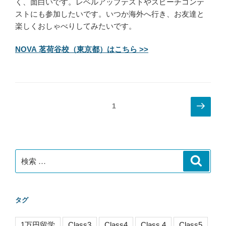
く、面白いです。レベルアップテストやスピーチコンテ
ストにも参加したいです。いつか海外へ行き、お友達と
楽しくおしゃべりしてみたいです。
NOVA 茗荷谷校（東京都）はこちら >>
投
次
ページ
1
の
稿
ペ
ナ
ー
ビ
ジ
検
検
ゲ
索
索:
ー
シ
タグ
ョ
ン
1万円留学
Class3
Class4
Class 4
Class5