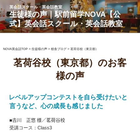
コ
英会話スクール・英会話教室
ン
生徒様の声｜駅前留学NOVA【公
テ
式】英会話スクール・英会話教室
ン
ツ
へ
ス
NOVA英会話TOP
>
生徒様の声
>
校舎ブログ
>
茗荷谷校（東京都）
キ
茗荷谷校（東京都）のお客
ッ
プ
様の声
レベルアップコンテストを自ら受けたいと
言うなど、心の成長も感じました
■𠮷川 正悠 様／茗荷谷校
受講コース：Class3