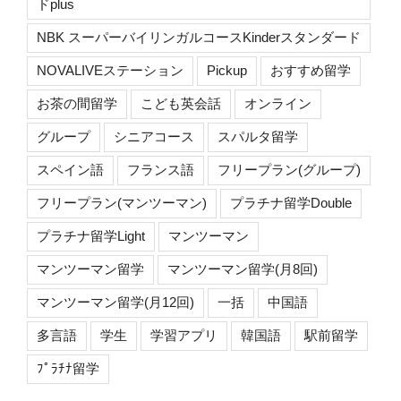
ドplus
NBK スーパーバイリンガルコースKinderスタンダード
NOVALIVEステーション
Pickup
おすすめ留学
お茶の間留学
こども英会話
オンライン
グループ
シニアコース
スパルタ留学
スペイン語
フランス語
フリープラン(グループ)
フリープラン(マンツーマン)
プラチナ留学Double
プラチナ留学Light
マンツーマン
マンツーマン留学
マンツーマン留学(月8回)
マンツーマン留学(月12回)
一括
中国語
多言語
学生
学習アプリ
韓国語
駅前留学
ﾌﾟﾗﾁﾅ留学