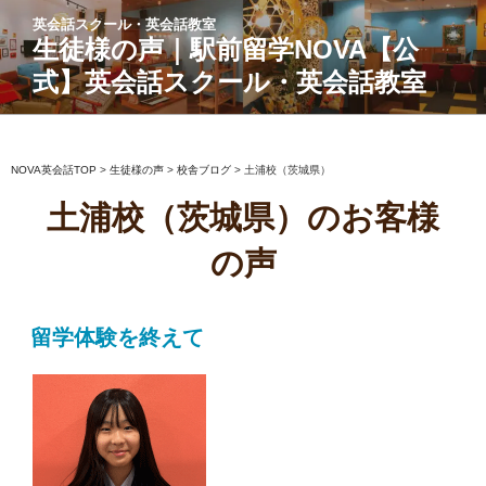
コ
英会話スクール・英会話教室
ン
生徒様の声｜駅前留学NOVA【公
テ
式】英会話スクール・英会話教室
ン
ツ
へ
ス
NOVA英会話TOP
>
生徒様の声
>
校舎ブログ
>
土浦校（茨城県）
キ
土浦校（茨城県）のお客様
ッ
プ
の声
留学体験を終えて