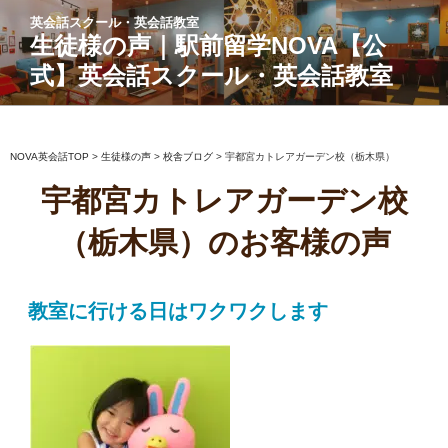
コ
英会話スクール・英会話教室
ン
生徒様の声｜駅前留学NOVA【公
テ
式】英会話スクール・英会話教室
ン
ツ
へ
ス
NOVA英会話TOP
>
生徒様の声
>
校舎ブログ
>
宇都宮カトレアガーデン校（栃木県）
キ
宇都宮カトレアガーデン校
ッ
プ
（栃木県）のお客様の声
教室に行ける日はワクワクします