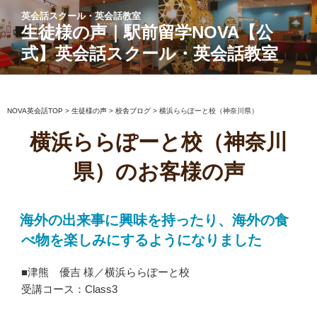
コ
英会話スクール・英会話教室
ン
生徒様の声｜駅前留学NOVA【公
テ
式】英会話スクール・英会話教室
ン
ツ
へ
ス
NOVA英会話TOP
>
生徒様の声
>
校舎ブログ
>
横浜ららぽーと校（神奈川県）
キ
横浜ららぽーと校（神奈川
ッ
プ
県）のお客様の声
海外の出来事に興味を持ったり、海外の食
べ物を楽しみにするようになりました
■津熊 優吉 様／横浜ららぽーと校
受講コース：Class3