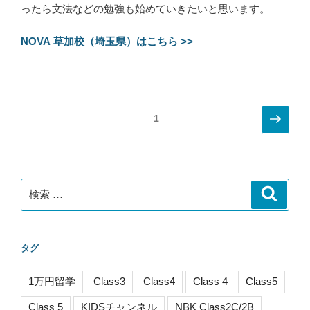
ったら文法などの勉強も始めていきたいと思います。
NOVA 草加校（埼玉県）はこちら >>
投
次
ページ
1
の
稿
ペ
ナ
ー
ビ
ジ
検
検
ゲ
索
索:
ー
シ
タグ
ョ
ン
1万円留学
Class3
Class4
Class 4
Class5
Class 5
KIDSチャンネル
NBK Class2C/2B