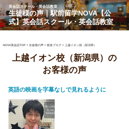
コ
英会話スクール・英会話教室
ン
生徒様の声｜駅前留学NOVA【公
テ
式】英会話スクール・英会話教室
ン
ツ
へ
ス
NOVA英会話TOP
>
生徒様の声
>
校舎ブログ
>
上越イオン校（新潟県）
キ
上越イオン校（新潟県）の
ッ
プ
お客様の声
英語の映画を字幕なしで見れるように