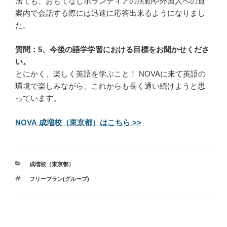
居ても、おもてなしボランティアの活動や外国人への道
案内で会話する際には迅速に応答出来るようになりまし
た。
質問：5、今後の語学学習における目標をお聞かせくださ
い。
とにかく、楽しく英語を学ぶこと！ NOVAに来て英語の
環境で楽しみながら、これからも長く通い続けようと思
っています。
NOVA 成増校（東京都）はこちら >>
カ
成増校（東京都）
テ
タ
フリープラン(グループ)
ゴ
グ
リ
ー