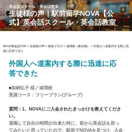
コ
英会話スクール・英会話教室
ン
生徒様の声｜駅前留学NOVA【公
テ
式】英会話スクール・英会話教室
ン
ツ
へ
ス
NOVA英会話TOP
>
生徒様の声
>
校舎ブログ
>
成増校（東京都）
>
外国人へ道案内する際に迅
速に応答できた
キ
ッ
外国人へ道案内する際に迅速に応
プ
答できた
■加納弘子 様／成増校
受講コース：フリープラン(グループ)
質問：1、NOVAにご入会されたきっかけを教えてくださ
い。
退職して自分の時間が出来た時に、前から英会話を習っ
てみたいと思っていたので、駅前でNOVAを見つけ、入会