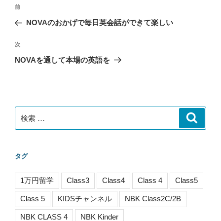
投
過
前
稿
去
NOVAのおかげで毎日英会話ができて楽しい
ナ
の
ビ
投
次
次
稿
ゲ
の
NOVAを通して本場の英語を
投
ー
稿
シ
ョ
ン
検
検
索
索:
タグ
1万円留学
Class3
Class4
Class 4
Class5
Class 5
KIDSチャンネル
NBK Class2C/2B
NBK CLASS 4
NBK Kinder