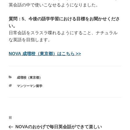
英会話の中で使いこなせるようになりました。
質問：5、今後の語学学習における目標をお聞かせくださ
い。
日常会話をスラスラ喋れるようにすること、ナチュラル
な英語を目指します。
NOVA 成増校（東京都）はこちら >>
カ
成増校（東京都）
テ
タ
マンツーマン留学
ゴ
グ
リ
ー
投
過
前
稿
去
NOVAのおかげで毎日英会話ができて楽しい