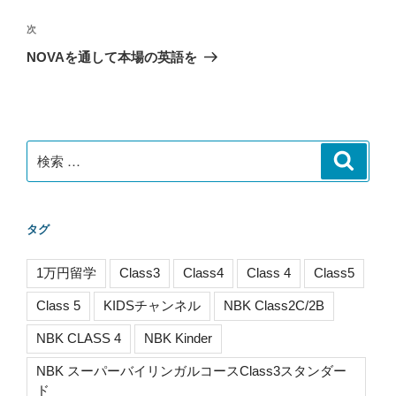
ナ
の
ビ
投
次
次
稿
ゲ
の
NOVAを通して本場の英語を
投
ー
稿
シ
ョ
ン
検
検
索
索:
タグ
1万円留学
Class3
Class4
Class 4
Class5
Class 5
KIDSチャンネル
NBK Class2C/2B
NBK CLASS 4
NBK Kinder
NBK スーパーバイリンガルコースClass3スタンダー
ド