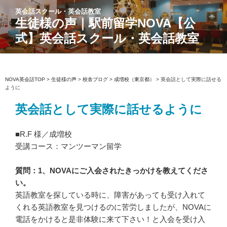
コ
英会話スクール・英会話教室
ン
生徒様の声｜駅前留学NOVA【公
テ
式】英会話スクール・英会話教室
ン
ツ
へ
ス
NOVA英会話TOP
>
生徒様の声
>
校舎ブログ
>
成増校（東京都）
>
英会話として実際に話せる
ように
キ
ッ
英会話として実際に話せるように
プ
■R.F 様／成増校
受講コース：マンツーマン留学
質問：1、NOVAにご入会されたきっかけを教えてくださ
い。
英語教室を探している時に、障害があっても受け入れて
くれる英語教室を見つけるのに苦労しましたが、NOVAに
電話をかけると是非体験に来て下さい！と入会を受け入