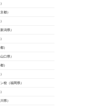
県）
東京都）
県）
（新潟県）
都）
京都）
（山口県）
京都）
県）
ウン校（福岡県）
都）
奈川県）