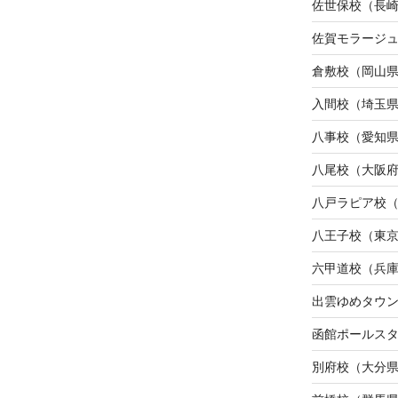
佐世保校（長
佐賀モラージ
倉敷校（岡山
入間校（埼玉
八事校（愛知
八尾校（大阪
八戸ラピア校
八王子校（東
六甲道校（兵
出雲ゆめタウ
函館ポールス
別府校（大分