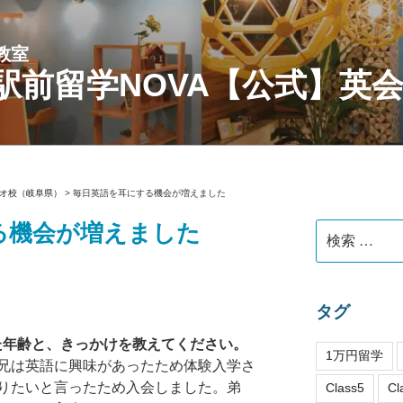
教室
駅前留学NOVA【公式】英
オ校（岐阜県）
>
毎日英語を耳にする機会が増えました
る機会が増えました
検
索:
タグ
れた年齢と、きっかけを教えてください。
1万円留学
兄は英語に興味があったため体験入学さ
りたいと言ったため入会しました。弟
Class5
Cl