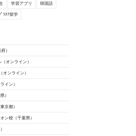
生
学習アプリ
韓国語
ﾌﾟﾗﾁﾅ留学
阪府）
ネル（オンライン）
ION（オンライン）
ンライン）
城県）
（東京都）
イオン校（千葉県）
県）