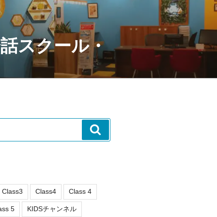
会話スクール・
検
索
Class3
Class4
Class 4
ass 5
KIDSチャンネル