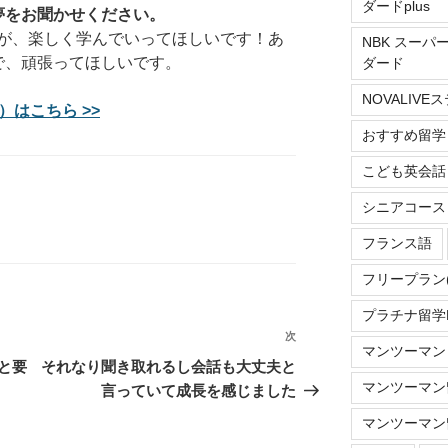
ダードplus
夢をお聞かせください。
が、楽しく学んでいってほしいです！あ
NBK スーパ
で、頑張ってほしいです。
ダード
NOVALIV
）はこちら >>
おすすめ留学
こども英会話
シニアコース
フランス語
フリープラン
プラチナ留学Do
次
次
マンツーマン
の
と要
それなり聞き取れるし会話も大丈夫と
投
マンツーマン留
言っていて成長を感じました
稿
マンツーマン留