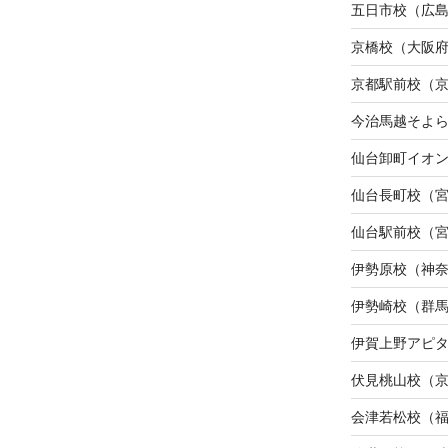
五日市校（広
京橋校（大阪
京都駅前校（
今治馬越そよ
仙台卸町イオ
仙台長町校（
仙台駅前校（
伊勢原校（神
伊勢崎校（群
伊賀上野アピ
伏見桃山校（
会津若松校（