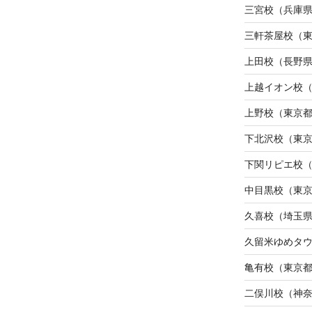
三宮校（兵庫
三軒茶屋校（
上田校（長野
上越イオン校
上野校（東京
下北沢校（東
下関リピエ校
中目黒校（東
久喜校（埼玉
久留米ゆめタ
亀有校（東京
二俣川校（神