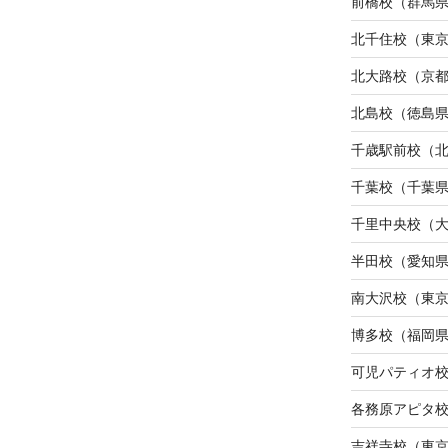
前橋校（群馬
北千住校（東
北大路校（京
北島校（徳島
千歳駅前校（
千葉校（千葉
千里中央校（
半田校（愛知
南大沢校（東
博多校（福岡
可児パティオ
各務原アピタ
吉祥寺校（東