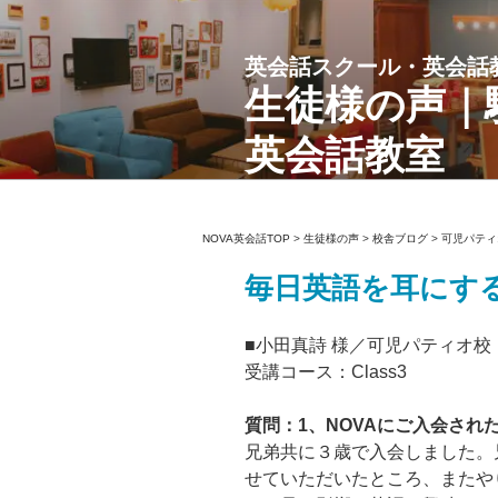
コ
ン
英会話スクール・英会話
テ
ン
生徒様の声｜
ツ
英会話教室
へ
ス
キ
ッ
NOVA英会話TOP
>
生徒様の声
>
校舎ブログ
>
可児パティ
プ
毎日英語を耳にす
■小田真詩 様／可児パティオ校
受講コース：Class3
質問：1、NOVAにご入会さ
兄弟共に３歳で入会しました。
せていただいたところ、またや