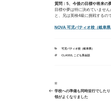
質問：5、今後の目標や将来の
目標や夢は特に決めていません
と、兄は英検4級に挑戦するの
NOVA 可児パティオ校（岐阜県
カ
可児パティオ校（岐阜県）
テ
タ
CLASS3
,
こども英会話
ゴ
グ
リ
ー
投
過
前
稿
去
学校への準備も同時並行でしたり
の
領がよくなりました
ナ
投
ビ
稿