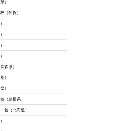
崎県）
ュ校（佐賀）
県）
県）
県）
府）
（青森県）
京都）
庫県）
ン校（島根県）
ター校（北海道）
県）