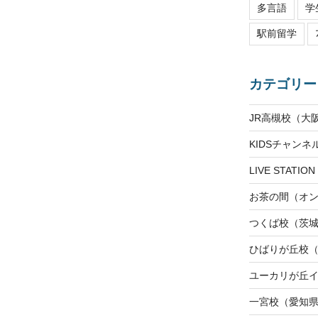
多言語
学
駅前留学
カテゴリー
JR高槻校（大
KIDSチャン
LIVE STAT
お茶の間（オ
つくば校（茨
ひばりが丘校
ユーカリが丘
一宮校（愛知