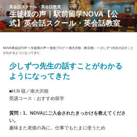
コ
英会話スクール・英会話教室
ン
生徒様の声｜駅前留学NOVA【公
テ
式】英会話スクール・英会話教室
ン
ツ
へ
ス
NOVA英会話TOP
>
生徒様の声
>
校舎ブログ
>
南大沢校（東京都）
>
少しずつ先生の話すこと
がわかるようになってきた
キ
ッ
少しずつ先生の話すことがわかる
プ
ようになってきた
■H.N 様／南大沢校
受講コース：おすすめ留学
質問：1、NOVAにご入会されたきっかけを教えてくださ
い。
趣味また老後の為に。仕事でもたまに使うため