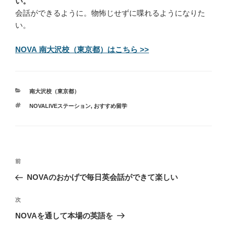
い。
会話ができるように。物怖じせずに喋れるようになりた
い。
NOVA 南大沢校（東京都）はこちら >>
カ
南大沢校（東京都）
テ
タ
NOVALIVEステーション
,
おすすめ留学
ゴ
グ
リ
ー
投
過
前
稿
去
NOVAのおかげで毎日英会話ができて楽しい
ナ
の
ビ
投
次
次
稿
ゲ
の
NOVAを通して本場の英語を
投
ー