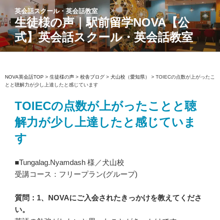
コ
英会話スクール・英会話教室
ン
生徒様の声｜駅前留学NOVA【公
テ
式】英会話スクール・英会話教室
ン
ツ
へ
ス
NOVA英会話TOP
>
生徒様の声
>
校舎ブログ
>
犬山校（愛知県）
>
TOIECの点数が上がったこ
とと聴解力が少し上達したと感じています
キ
ッ
TOIECの点数が上がったことと聴
プ
解力が少し上達したと感じていま
す
■Tungalag.Nyamdash 様／犬山校
受講コース：フリープラン(グループ)
質問：1、NOVAにご入会されたきっかけを教えてくださ
い。