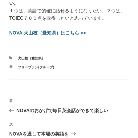
い。
１つは、英語で的確に話せるようになりたい。２つは、
TOIEC７００点を取得したいと思っています。
NOVA 犬山校（愛知県）はこちら >>
カ
犬山校（愛知県）
テ
タ
フリープラン(グループ)
ゴ
グ
リ
ー
投
過
前
稿
去
NOVAのおかげで毎日英会話ができて楽しい
ナ
の
ビ
投
次
次
稿
ゲ
の
NOVAを通して本場の英語を