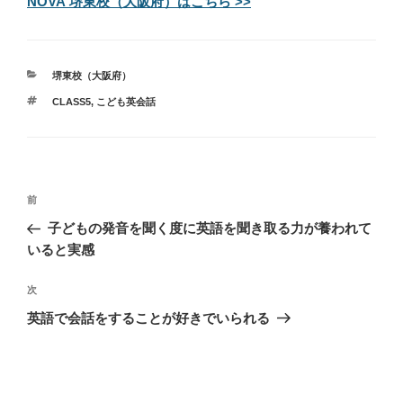
NOVA 堺東校（大阪府）はこちら >>
カ
堺東校（大阪府）
テ
タ
CLASS5
,
こども英会話
ゴ
グ
リ
ー
投
過
前
稿
去
子どもの発音を聞く度に英語を聞き取る力が養われて
ナ
の
いると実感
ビ
投
稿
ゲ
次
次
の
ー
英語で会話をすることが好きでいられる
投
シ
稿
ョ
ン