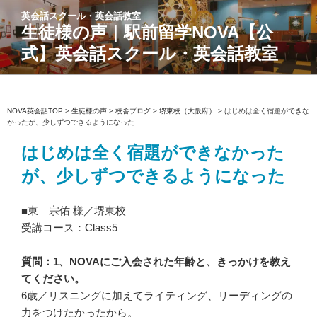
コ
英会話スクール・英会話教室
ン
生徒様の声｜駅前留学NOVA【公
テ
式】英会話スクール・英会話教室
ン
ツ
へ
ス
NOVA英会話TOP
>
生徒様の声
>
校舎ブログ
>
堺東校（大阪府）
>
はじめは全く宿題ができな
かったが、少しずつできるようになった
キ
ッ
はじめは全く宿題ができなかった
プ
が、少しずつできるようになった
■東 宗佑 様／堺東校
受講コース：Class5
質問：1、NOVAにご入会された年齢と、きっかけを教え
てください。
6歳／リスニングに加えてライティング、リーディングの
力をつけたかったから。