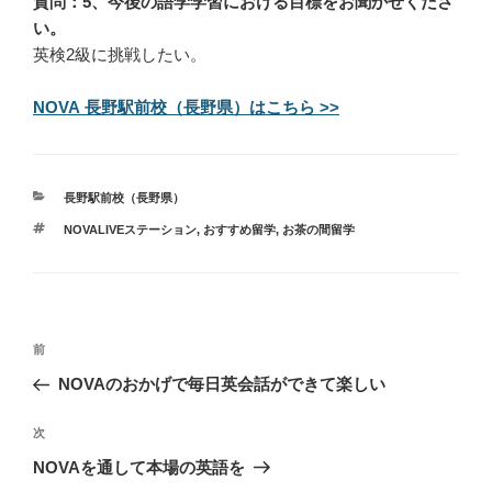
質問：5、今後の語学学習における目標をお聞かせくださ
い。
英検2級に挑戦したい。
NOVA 長野駅前校（長野県）はこちら >>
カ
長野駅前校（長野県）
テ
タ
NOVALIVEステーション
,
おすすめ留学
,
お茶の間留学
ゴ
グ
リ
ー
投
過
前
稿
去
NOVAのおかげで毎日英会話ができて楽しい
ナ
の
ビ
投
次
次
稿
ゲ
の
NOVAを通して本場の英語を
投
ー