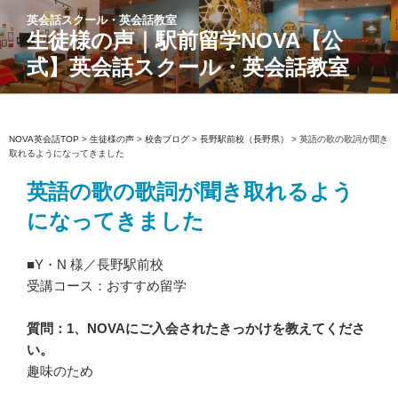
コ
英会話スクール・英会話教室
ン
生徒様の声｜駅前留学NOVA【公
テ
式】英会話スクール・英会話教室
ン
ツ
へ
ス
NOVA英会話TOP
>
生徒様の声
>
校舎ブログ
>
長野駅前校（長野県）
>
英語の歌の歌詞が聞き
取れるようになってきました
キ
ッ
英語の歌の歌詞が聞き取れるよう
プ
になってきました
■Y・N 様／長野駅前校
受講コース：おすすめ留学
質問：1、NOVAにご入会されたきっかけを教えてくださ
い。
趣味のため