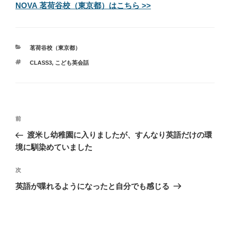
NOVA 茗荷谷校（東京都）はこちら >>
カ
茗荷谷校（東京都）
テ
タ
CLASS3
,
こども英会話
ゴ
グ
リ
ー
投
過
前
稿
去
渡米し幼稚園に入りましたが、すんなり英語だけの環
ナ
の
境に馴染めていました
ビ
投
稿
ゲ
次
次
の
ー
英語が喋れるようになったと自分でも感じる
投
シ
稿
ョ
ン