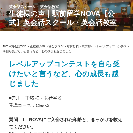
コ
英会話スクール・英会話教室
ン
生徒様の声｜駅前留学NOVA【公
テ
式】英会話スクール・英会話教室
ン
ツ
へ
ス
NOVA英会話TOP
>
生徒様の声
>
校舎ブログ
>
茗荷谷校（東京都）
>
レベルアップコンテスト
を自ら受けたいと言うなど、心の成長も感じました
キ
ッ
レベルアップコンテストを自ら受
プ
けたいと言うなど、心の成長も感
じました
■𠮷川 正悠 様／茗荷谷校
受講コース：Class3
質問：1、NOVAにご入会された年齢と、きっかけを教え
てください。