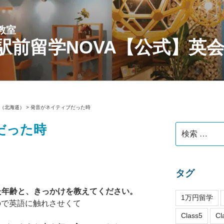
教室
駅前留学NOVA【公式】英
（北海道）
>
発音がネイティブだった時
だった時
検
索:
タグ
れた年齢と、きっかけを教えてください。
1万円留学
ので英語に触れさせくて
Class5
Cl