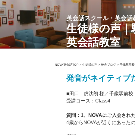
コ
ン
英会話スクール・英会話
テ
ン
生徒様の声｜
ツ
英会話教室
へ
ス
キ
ッ
NOVA英会話TOP
>
生徒様の声
>
校舎ブログ
>
千歳駅前校
プ
発音がネイティブ
■田口 虎汰朗 様／千歳駅前校
受講コース：Class4
質問：1、NOVAにご入会さ
4歳からNOVAが近くにあった