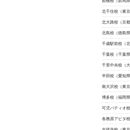
前橋校（群馬
北千住校（東
北大路校（京
北島校（徳島
千歳駅前校（
千葉校（千葉
千里中央校（
半田校（愛知
南大沢校（東
博多校（福岡
可児パティオ
各務原アピタ
吉祥寺校（東