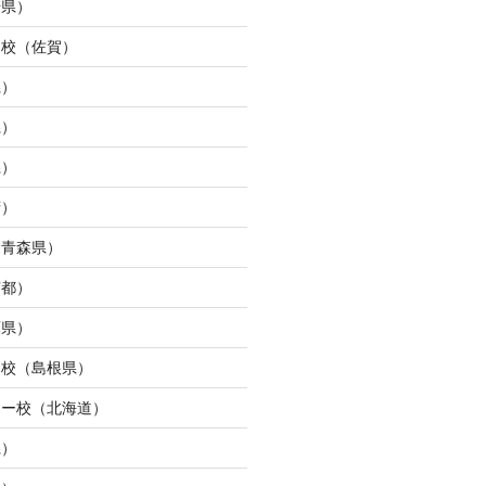
崎県）
ュ校（佐賀）
県）
県）
県）
府）
（青森県）
京都）
庫県）
ン校（島根県）
ター校（北海道）
県）