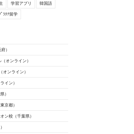
生
学習アプリ
韓国語
ﾌﾟﾗﾁﾅ留学
阪府）
ネル（オンライン）
ION（オンライン）
ンライン）
城県）
（東京都）
イオン校（千葉県）
県）