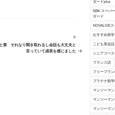
ダードplus
NBK スーパ
ダード
NOVALIV
おすすめ留学
次
次
の
こども英会話
と要
それなり聞き取れるし会話も大丈夫と
投
言っていて成長を感じました
シニアコース
稿
フランス語
フリープラン
プラチナ留学Do
マンツーマン
マンツーマン留
マンツーマン留