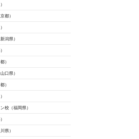
県）
東京都）
県）
（新潟県）
都）
京都）
（山口県）
京都）
県）
ウン校（福岡県）
都）
奈川県）