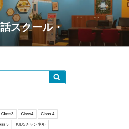
会話スクール・
検
索
Class3
Class4
Class 4
ass 5
KIDSチャンネル