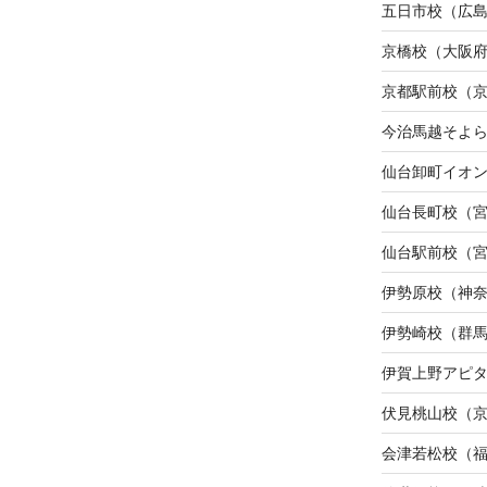
五日市校（広
京橋校（大阪
京都駅前校（
今治馬越そよ
仙台卸町イオ
仙台長町校（
仙台駅前校（
伊勢原校（神
伊勢崎校（群
伊賀上野アピ
伏見桃山校（
会津若松校（