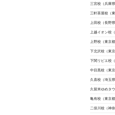
三宮校（兵庫
三軒茶屋校（
上田校（長野
上越イオン校
上野校（東京
下北沢校（東
下関リピエ校
中目黒校（東
久喜校（埼玉
久留米ゆめタ
亀有校（東京
二俣川校（神