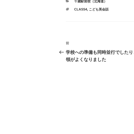
カ
千歳駅前校（北海道）
テ
タ
CLASS4
,
こども英会話
ゴ
グ
リ
ー
投
過
前
稿
去
学校への準備も同時並行でしたり
の
領がよくなりました
ナ
投
ビ
稿
ゲ
ー
シ
ョ
ン