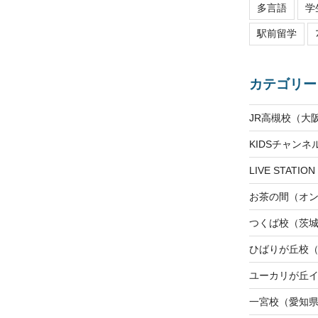
多言語
学
駅前留学
カテゴリー
JR高槻校（大
KIDSチャン
LIVE STAT
お茶の間（オ
つくば校（茨
ひばりが丘校
ユーカリが丘
一宮校（愛知