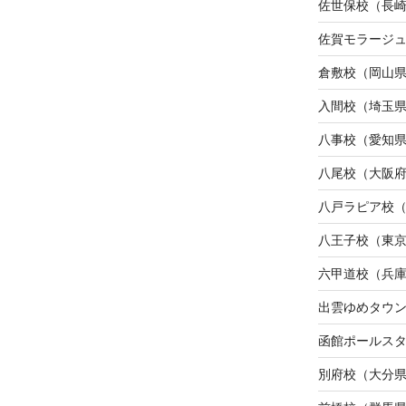
佐世保校（長
佐賀モラージ
倉敷校（岡山
入間校（埼玉
八事校（愛知
八尾校（大阪
八戸ラピア校
八王子校（東
六甲道校（兵
出雲ゆめタウ
函館ポールス
別府校（大分