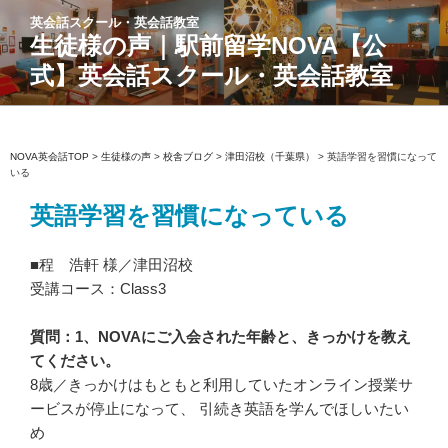
コ
英会話スクール・英会話教室
ン
生徒様の声｜駅前留学NOVA【公
テ
式】英会話スクール・英会話教室
ン
ツ
へ
ス
NOVA英会話TOP
>
生徒様の声
>
校舎ブログ
>
津田沼校（千葉県）
>
英語学習を習慣になって
いる
キ
ッ
英語学習を習慣になっている
プ
■程 浩軒 様／津田沼校
受講コース：Class3
質問：1、NOVAにご入会された年齢と、きっかけを教え
てください。
8歳／きっかけはもともと利用していたオンライン授業サ
ービスが停止になって、 引続き英語を学んでほしいたい
め