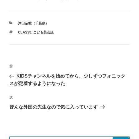
カ
津田沼校（千葉県）
テ
タ
CLASS3
,
こども英会話
ゴ
グ
リ
ー
投
過
前
稿
去
KIDSチャンネルを始めてから、少しずつフォニック
ナ
の
スが定着するようになった
ビ
投
稿
ゲ
次
次
の
ー
皆んな外国の先生なので気に入っています
投
シ
稿
ョ
ン