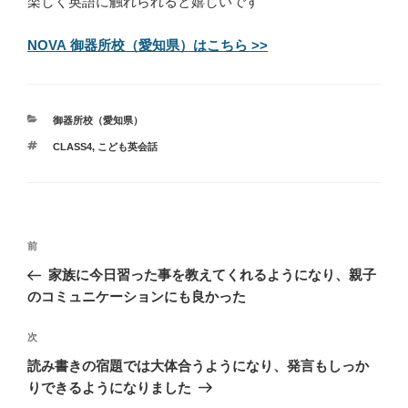
楽しく英語に触れられると嬉しいです
NOVA 御器所校（愛知県）はこちら >>
カ
御器所校（愛知県）
テ
タ
CLASS4
,
こども英会話
ゴ
グ
リ
ー
投
過
前
稿
去
家族に今日習った事を教えてくれるようになり、親子
ナ
の
のコミュニケーションにも良かった
ビ
投
稿
ゲ
次
次
の
ー
読み書きの宿題では大体合うようになり、発言もしっか
投
シ
りできるようになりました
稿