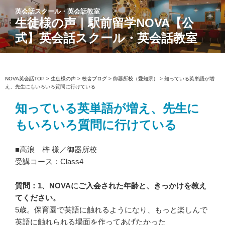
コ
英会話スクール・英会話教室
ン
生徒様の声｜駅前留学NOVA【公
テ
式】英会話スクール・英会話教室
ン
ツ
へ
ス
NOVA英会話TOP
>
生徒様の声
>
校舎ブログ
>
御器所校（愛知県）
>
知っている英単語が増
え、先生にもいろいろ質問に行けている
キ
ッ
知っている英単語が増え、先生に
プ
もいろいろ質問に行けている
■高浪 梓 様／御器所校
受講コース：Class4
質問：1、NOVAにご入会された年齢と、きっかけを教え
てください。
5歳。保育園で英語に触れるようになり、もっと楽しんで
英語に触れられる場面を作ってあげたかった