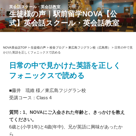
コ
英会話スクール・英会話教室
ン
生徒様の声｜駅前留学NOVA【公
テ
式】英会話スクール・英会話教室
ン
ツ
へ
ス
NOVA英会話TOP
>
生徒様の声
>
校舎ブログ
>
東広島フジグラン校（広島県）
>
日常の中で見
かけた英語を正しくフォニックスで読める
キ
ッ
日常の中で見かけた英語を正しく
プ
フォニックスで読める
■藤井 琉維 様／東広島フジグラン校
受講コース：Class 4
質問：1、NOVAにご入会された年齢と、きっかけを教え
てください。
6歳と(小学1年)と4歳(年中)、兄が英語に興味があったか
ら