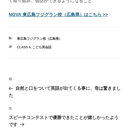
く取り組み、会話ができるようになること
NOVA 東広島フジグラン校（広島県）はこちら >>
カ
東広島フジグラン校（広島県）
テ
タ
CLASS 4
,
こども英会話
ゴ
グ
リ
ー
投
過
前
稿
去
自然と口をついて英語が出てくる事に、母は驚きまし
ナ
の
た
ビ
投
稿
ゲ
次
次
の
ー
スピーチコンテストで優勝できたことが嬉しかったよう
投
シ
です
稿