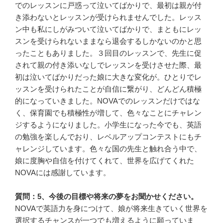
でのレッスンに戸惑って泣いてばかりで、最初は親が付
き添わないとレッスンが受けられませんでした。レッス
ン中も私にしがみついて泣いてばかりで、まともにレッ
スンを受けられないままなら退会するしかないのかと思
ったこともありました。３回目のレッスンで、先生に促
されて親の付き添いなしでレッスンを受けさせた際、最
初は泣いてばかりだった娘に大きな変化が。ひとりでレ
ッスンを受けられたことが自信に繋がり、どんどん積極
的になっていきました。NOVAでのレッスンだけではな
く、保育園でも積極性が増して、色々なことにチャレン
ジするようになりました。小学生になった今でも、英語
の勉強を楽しんでおり、レベルアップコンテストにもチ
ャレンジしています。色々な国の先生と触れ合う中で、
娘に度胸や自信を付けてくれて、世界を広げてくれた
NOVAには感謝しています。
質問：5、今後の目標や将来の夢をお聞かせください。
NOVAで英語力を身につけて、娘が将来生きていく世界を
選択するチャンスが一つでも増えるように願っていま