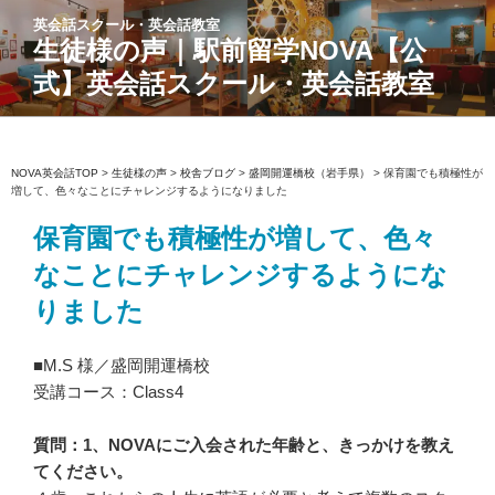
コ
英会話スクール・英会話教室
ン
生徒様の声｜駅前留学NOVA【公
テ
式】英会話スクール・英会話教室
ン
ツ
へ
ス
NOVA英会話TOP
>
生徒様の声
>
校舎ブログ
>
盛岡開運橋校（岩手県）
>
保育園でも積極性が
増して、色々なことにチャレンジするようになりました
キ
ッ
保育園でも積極性が増して、色々
プ
なことにチャレンジするようにな
りました
■M.S 様／盛岡開運橋校
受講コース：Class4
質問：1、NOVAにご入会された年齢と、きっかけを教え
てください。