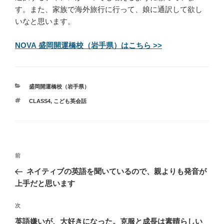
す。また、家族で海外旅行に行って、娘に通訳して欲し
いなと思います。
NOVA 盛岡開運橋校（岩手県）はこちら >>
カ
盛岡開運橋校（岩手県）
テ
タ
CLASS4
,
こども英会話
ゴ
グ
リ
ー
投
過
前
稿
去
ネイティブの英語を聞いているので、親よりも発音が
ナ
の
上手だと思います
ビ
投
稿
ゲ
次
次
の
ー
英語嫌いが、大好きになった。克服と成長は素晴らしい