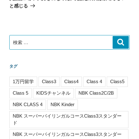
投
シ
と感じる
稿
ョ
ン
検
検
索
索:
タグ
1万円留学
Class3
Class4
Class 4
Class5
Class 5
KIDSチャンネル
NBK Class2C/2B
NBK CLASS 4
NBK Kinder
NBK スーパーバイリンガルコースClass3スタンダー
ド
NBK スーパーバイリンガルコースClass3スタンダー