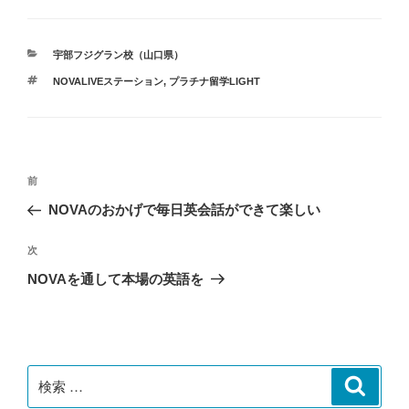
カ
宇部フジグラン校（山口県）
テ
タ
NOVALIVEステーション
,
プラチナ留学LIGHT
ゴ
グ
リ
ー
投
過
前
稿
去
NOVAのおかげで毎日英会話ができて楽しい
ナ
の
ビ
投
次
次
稿
ゲ
の
NOVAを通して本場の英語を
投
ー
稿
シ
ョ
ン
検
検
索
索: