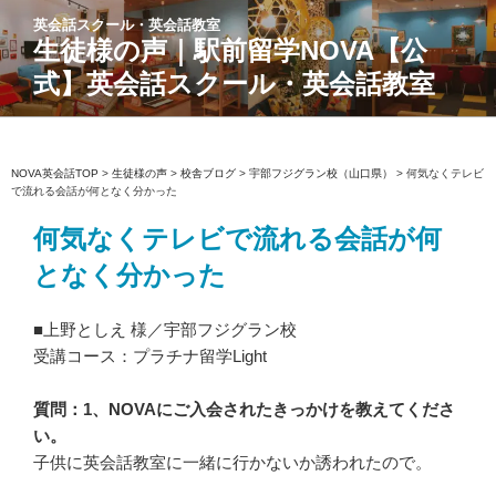
コ
英会話スクール・英会話教室
ン
生徒様の声｜駅前留学NOVA【公
テ
式】英会話スクール・英会話教室
ン
ツ
へ
ス
NOVA英会話TOP
>
生徒様の声
>
校舎ブログ
>
宇部フジグラン校（山口県）
>
何気なくテレビ
で流れる会話が何となく分かった
キ
ッ
何気なくテレビで流れる会話が何
プ
となく分かった
■上野としえ 様／宇部フジグラン校
受講コース：プラチナ留学Light
質問：1、NOVAにご入会されたきっかけを教えてくださ
い。
子供に英会話教室に一緒に行かないか誘われたので。