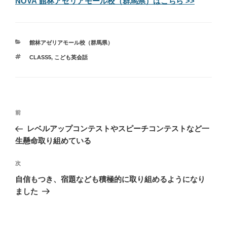
NOVA 館林アゼリアモール校（群馬県）はこちら >>
カ
館林アゼリアモール校（群馬県）
テ
タ
CLASS5
,
こども英会話
ゴ
グ
リ
ー
投
過
前
稿
去
レベルアップコンテストやスピーチコンテストなど一
ナ
の
生懸命取り組めている
ビ
投
稿
ゲ
次
次
の
ー
自信もつき、宿題なども積極的に取り組めるようになり
投
シ
ました
稿
ョ
ン