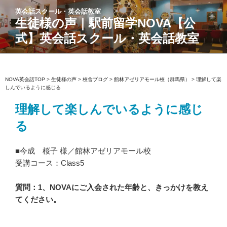
コ
英会話スクール・英会話教室
ン
生徒様の声｜駅前留学NOVA【公
テ
式】英会話スクール・英会話教室
ン
ツ
へ
ス
NOVA英会話TOP
>
生徒様の声
>
校舎ブログ
>
館林アゼリアモール校（群馬県）
>
理解して楽
しんでいるように感じる
キ
ッ
理解して楽しんでいるように感じ
プ
る
■今成 桜子 様／館林アゼリアモール校
受講コース：Class5
質問：1、NOVAにご入会された年齢と、きっかけを教え
てください。