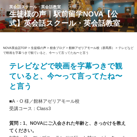
コ
英会話スクール・英会話教室
ン
生徒様の声｜駅前留学NOVA【公
テ
式】英会話スクール・英会話教室
ン
ツ
へ
ス
NOVA英会話TOP
>
生徒様の声
>
校舎ブログ
>
館林アゼリアモール校（群馬県）
>
テレビなど
で映画を字幕つきで観ていると、今〜って言ってたね〜と言う
キ
ッ
テレビなどで映画を字幕つきで観
プ
ていると、今〜って言ってたね〜
と言う
■A・O 様／館林アゼリアモール校
受講コース：Class3
質問：1、NOVAにご入会された年齢と、きっかけを教え
てください。