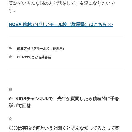
英語でいろんな国の人と話をして、友達になりたいで
す。
NOVA 館林アゼリアモール校（群馬県）はこちら >>
カ
館林アゼリアモール校（群馬県）
テ
タ
CLASS3
,
こども英会話
ゴ
グ
リ
ー
投
過
前
稿
去
KIDSチャンネルで、先生が質問したら積極的に手を
ナ
の
挙げて回答
ビ
投
稿
ゲ
次
次
の
ー
〇〇は英語で何というと聞くとそんな知ってるよって答