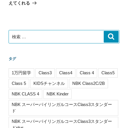
投
シ
えてくれる
稿
ョ
ン
検
検
索
索:
タグ
1万円留学
Class3
Class4
Class 4
Class5
Class 5
KIDSチャンネル
NBK Class2C/2B
NBK CLASS 4
NBK Kinder
NBK スーパーバイリンガルコースClass3スタンダー
ド
NBK スーパーバイリンガルコースClass3スタンダー
ドplus