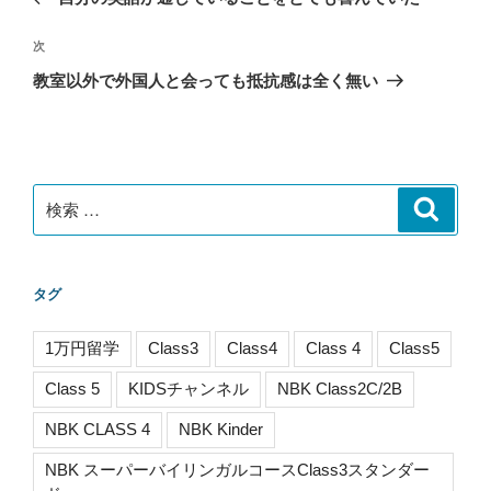
ナ
の
ビ
投
次
次
稿
ゲ
の
教室以外で外国人と会っても抵抗感は全く無い
投
ー
稿
シ
ョ
ン
検
検
索
索:
タグ
1万円留学
Class3
Class4
Class 4
Class5
Class 5
KIDSチャンネル
NBK Class2C/2B
NBK CLASS 4
NBK Kinder
NBK スーパーバイリンガルコースClass3スタンダー