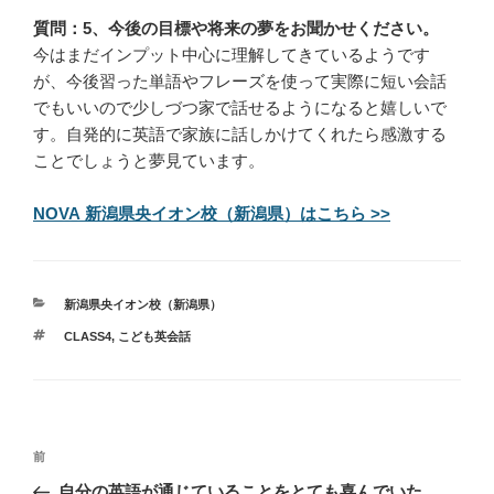
質問：5、今後の目標や将来の夢をお聞かせください。
今はまだインプット中心に理解してきているようです
が、今後習った単語やフレーズを使って実際に短い会話
でもいいので少しづつ家で話せるようになると嬉しいで
す。自発的に英語で家族に話しかけてくれたら感激する
ことでしょうと夢見ています。
NOVA 新潟県央イオン校（新潟県）はこちら >>
カ
新潟県央イオン校（新潟県）
テ
タ
CLASS4
,
こども英会話
ゴ
グ
リ
ー
投
過
前
稿
去
自分の英語が通じていることをとても喜んでいた