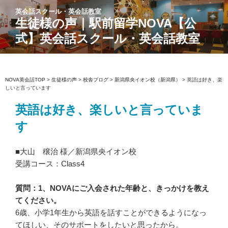
コ
英会話スクール・英会話教室
ン
生徒様の声｜駅前留学NOVA【公
テ
式】英会話スクール・英会話教室
ン
ツ
へ
ス
NOVA英会話TOP
>
生徒様の声
>
校舎ブログ
>
新潟県央イオン校（新潟県）
>
英語は好き、楽
しいと言っています
キ
ッ
英語は好き、楽しいと言っていま
プ
す
■大山 穣治 様／新潟県央イオン校
受講コース：Class4
質問：1、NOVAにご入会された年齢と、きっかけを教え
てください。
6歳、小学1年生から英語を話すことができるようになっ
てほしい、そのサポートをしたいと思ったから。