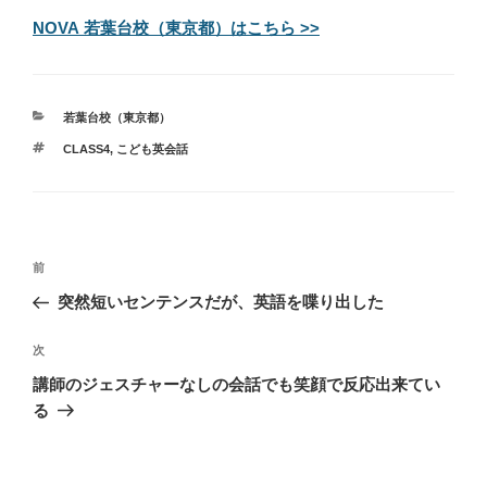
NOVA 若葉台校（東京都）はこちら >>
カ
若葉台校（東京都）
テ
タ
CLASS4
,
こども英会話
ゴ
グ
リ
ー
投
過
前
稿
去
突然短いセンテンスだが、英語を喋り出した
ナ
の
ビ
投
次
次
稿
ゲ
の
講師のジェスチャーなしの会話でも笑顔で反応出来てい
投
ー
る
稿
シ
ョ