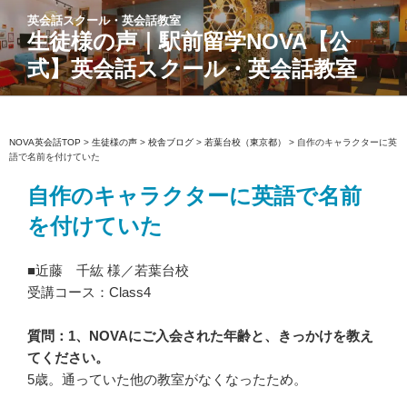
コ
英会話スクール・英会話教室
ン
生徒様の声｜駅前留学NOVA【公
テ
式】英会話スクール・英会話教室
ン
ツ
へ
ス
NOVA英会話TOP
>
生徒様の声
>
校舎ブログ
>
若葉台校（東京都）
>
自作のキャラクターに英
語で名前を付けていた
キ
ッ
自作のキャラクターに英語で名前
プ
を付けていた
■近藤 千紘 様／若葉台校
受講コース：Class4
質問：1、NOVAにご入会された年齢と、きっかけを教え
てください。
5歳。通っていた他の教室がなくなったため。