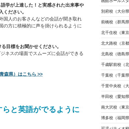
函館ポールス
から語学が上達した！と実感された出来事や
別府校（大分
入ください。
外国人のお客さんなどの会話が聞き取れ
前橋校（群馬
国の方に積極的に声を掛けられるように
北千住校（東
北大路校（京
ける目標をお聞かせください。
、ビジネスの場面でスムーズに会話ができる
北島校（徳島
千歳駅前校（
青森県）はこちら >>
千葉校（千葉
千里中央校（
半田校（愛知
南大沢校（東
すらと英語がでるように
博多校（福岡
可児パティオ