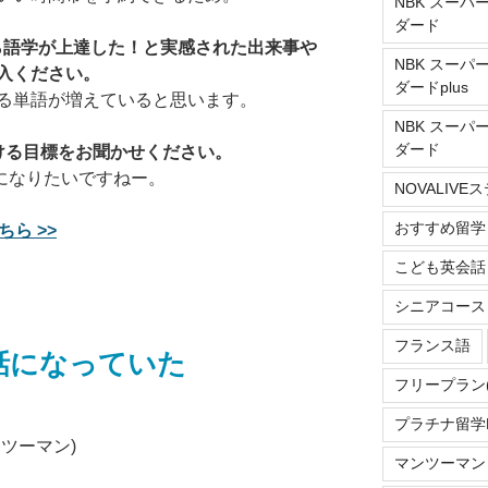
NBK スーパ
ダード
から語学が上達した！と実感された出来事や
NBK スーパ
入ください。
ダードplus
る単語が増えていると思います。
NBK スーパ
ダード
ける目標をお聞かせください。
うになりたいですねー。
NOVALIV
おすすめ留学
ら >>
こども英会話
シニアコース
フランス語
話になっていた
フリープラン
プラチナ留学Do
ツーマン)
マンツーマン