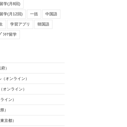
学(月8回)
学(月12回)
一括
中国語
生
学習アプリ
韓国語
ﾌﾟﾗﾁﾅ留学
阪府）
ネル（オンライン）
ION（オンライン）
ンライン）
城県）
（東京都）