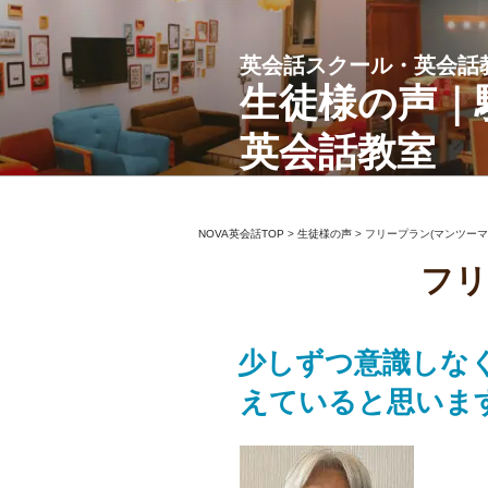
コ
ン
英会話スクール・英会話
テ
ン
生徒様の声｜
ツ
英会話教室
へ
ス
キ
ッ
NOVA英会話TOP
>
生徒様の声
>
フリープラン(マンツーマ
プ
フリ
少しずつ意識しな
えていると思いま