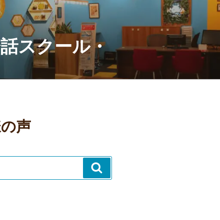
会話スクール・
様の声
検
索