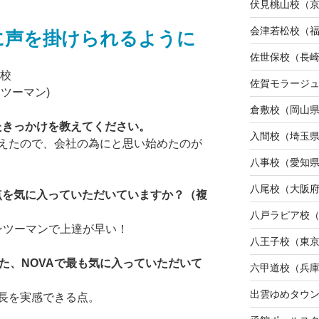
伏見桃山校（
会津若松校（
に声を掛けられるように
佐世保校（長
ン校
佐賀モラージ
ツーマン)
倉敷校（岡山
たきっかけを教えてください。
入間校（埼玉
えたので、会社の為にと思い始めたのが
八事校（愛知
八尾校（大阪
な点を気に入っていただいていますか？（複
八戸ラピア校
ンツーマンで上達が早い！
八王子校（東
た、NOVAで最も気に入っていただいて
六甲道校（兵
出雲ゆめタウ
長を実感できる点。