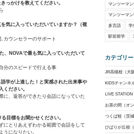
たきっかけを教えてください。
マンツーマン留
ら
マンツーマン留
な点を気に入っていただいていますか？（複
多言語
学
駅前留学
間, カウンセラーのサポート
た、NOVAで最も気に入っていただいて
カテゴリー
自分のスピードで行える事
JR高槻校（大
から語学が上達した！と実感された出来事や
KIDSチャン
入ください。
LIVE STAT
際に、返答ができたり会話になっていた
お茶の間（オ
つくば校（茨
ける目標をお聞かせください。
ずにとりあえずわかる範囲で会話をして
ひばりが丘校
ようになりたい。