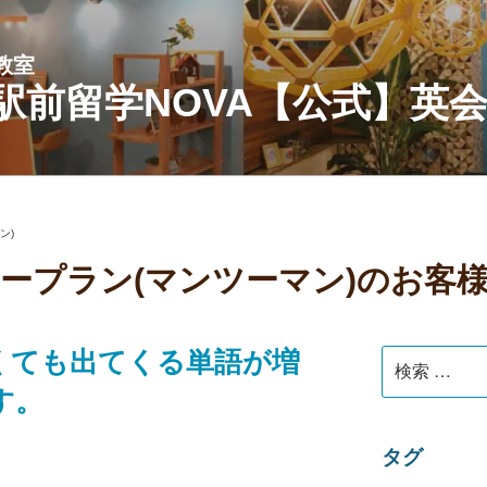
教室
駅前留学NOVA【公式】英
ン)
ープラン(マンツーマン)のお客
くても出てくる単語が増
検
索:
す。
タグ