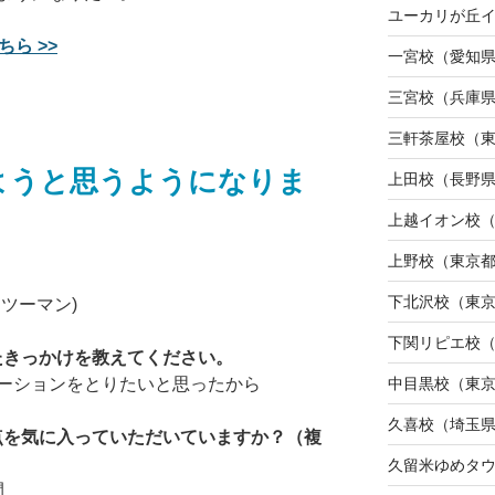
ユーカリが丘
ら >>
一宮校（愛知
三宮校（兵庫
三軒茶屋校（
ようと思うようになりま
上田校（長野
上越イオン校
上野校（東京
下北沢校（東
ツーマン)
下関リピエ校
たきっかけを教えてください。
中目黒校（東
ーションをとりたいと思ったから
久喜校（埼玉
な点を気に入っていただいていますか？（複
久留米ゆめタ
間