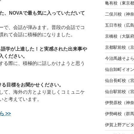
亀有校（東京
た、NOVAで最も気に入っていただいて
二俣川校（神
五日市校（広
ーで、会話が弾みます。普段の会話でコ
慣れて会話に積極的になりました。
京橋校（大阪
京都駅前校（
から語学が上達した！と実感された出来事や
入ください。
今治馬越そよ
する際に、積極的に話しかけようと思う
仙台卸町イオ
仙台長町校（
ける目標をお聞かせください。
仙台駅前校（
して、海外の方とより楽しくコミュニケ
いと考えています。
伊勢原校（神
 >>
伊勢崎校（群
伊賀上野アピ