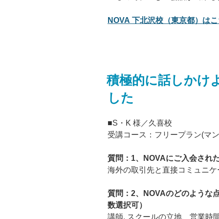
NOVA 下北沢校（東京都）はこち
積極的に話しかけ
した
■S・K 様／久喜校
受講コース：フリープラン(マン
質問：1、NOVAにご入会され
海外の取引先と直接コミュニケ
質問：2、NOVAのどのよう
数選択可）
講師, スクールの立地、営業時