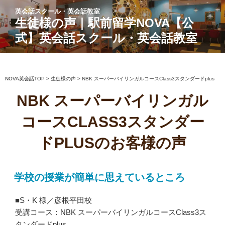
コ
英会話スクール・英会話教室
ン
生徒様の声｜駅前留学NOVA【公
テ
式】英会話スクール・英会話教室
ン
ツ
へ
ス
NOVA英会話TOP
>
生徒様の声
>
NBK スーパーバイリンガルコースClass3スタンダードplus
キ
NBK スーパーバイリンガル
ッ
プ
コースCLASS3スタンダー
ドPLUSのお客様の声
学校の授業が簡単に思えているところ
■S・K 様／彦根平田校
受講コース：NBK スーパーバイリンガルコースClass3ス
タンダードplus